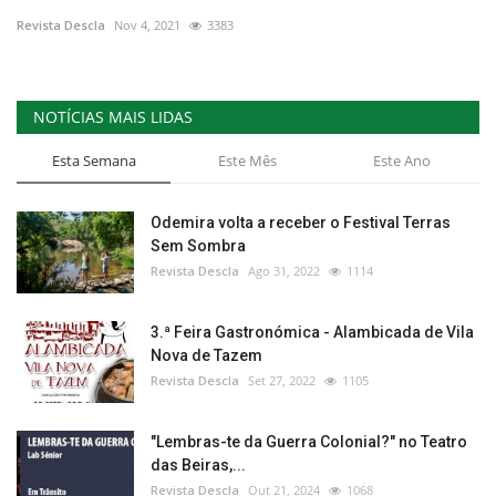
Revista Descla
Nov 4, 2021
3383
Estatuto Editorial
Saúde
NOTÍCIAS MAIS LIDAS
Ficha técnica
Esta Semana
Este Mês
Este Ano
Cultura
Odemira volta a receber o Festival Terras
Sem Sombra
Lazer
Revista Descla
Ago 31, 2022
1114
Ambiente
3.ª Feira Gastronómica - Alambicada de Vila
Nova de Tazem
Revista Descla
Set 27, 2022
1105
"Lembras-te da Guerra Colonial?" no Teatro
das Beiras,...
Revista Descla
Out 21, 2024
1068