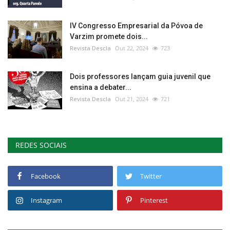
IV Congresso Empresarial da Póvoa de
Varzim promete dois...
Revista Descla
Out 22, 2024
723
Dois professores lançam guia juvenil que
ensina a debater...
Revista Descla
Out 21, 2024
721
REDES SOCIAIS
Facebook
Twitter
Instagram
Pinterest