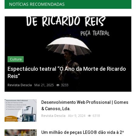
NOTÍCIAS RECOMENDADAS
Cultura
Espectáculo teatral “O Ano da Morte de Ricardo
Reis”
Revista Descla
Mai 21, 2025
3233
Desenvolvimento Web Profissional | Gomes
& Canoso, Lda.
Revista Descla
Abr 9, 2024
6318
Um milhão de peças LEGO® dão vida à 2ª