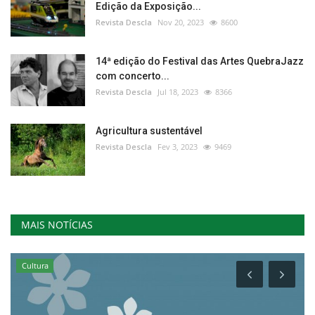
Edição da Exposição...
Revista Descla
Nov 20, 2023
8600
14ª edição do Festival das Artes QuebraJazz
com concerto...
Revista Descla
Jul 18, 2023
8366
Agricultura sustentável
Revista Descla
Fev 3, 2023
9469
MAIS NOTÍCIAS
Cultura