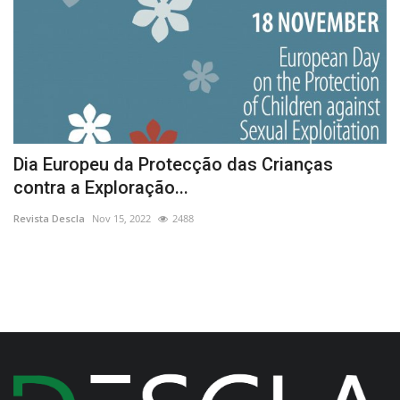
Dia Europeu da Protecção das Crianças
A
contra a Exploração...
d
Revista Descla
Nov 15, 2022
2488
Re