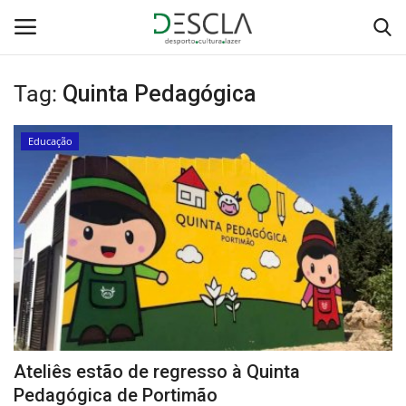
Tag:
Quinta Pedagógica
Login
Registar
Educação
Home
...by Descla
Desporto
Contactos
Sobre Nós
Ateliês estão de regresso à Quinta
Educação
Pedagógica de Portimão