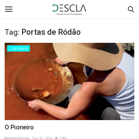
Tag:
Portas de Ródão
Login
Registar
...by Descla
Home
...by Descla
Desporto
Contactos
Sobre Nós
O Pioneiro
Educação
Revista Descla
Out 30, 2018
1900