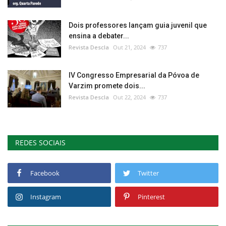
Dois professores lançam guia juvenil que
ensina a debater...
Revista Descla
Out 21, 2024
737
IV Congresso Empresarial da Póvoa de
Varzim promete dois...
Revista Descla
Out 22, 2024
737
REDES SOCIAIS
Facebook
Twitter
Instagram
Pinterest