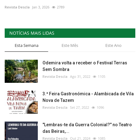
Revista Descla
Jan 3, 2026
2789
Estatuto Editorial
Saúde
NOTÍCIAS MAIS LIDAS
Ficha técnica
Esta Semana
Este Mês
Este Ano
Cultura
Odemira volta a receber o Festival Terras
Sem Sombra
Lazer
Revista Descla
Ago 31, 2022
1105
Ambiente
3.ª Feira Gastronómica - Alambicada de Vila
Nova de Tazem
Revista Descla
Set 27, 2022
1096
"Lembras-te da Guerra Colonial?" no Teatro
das Beiras,...
Revista Descla
Out 21, 2024
1085