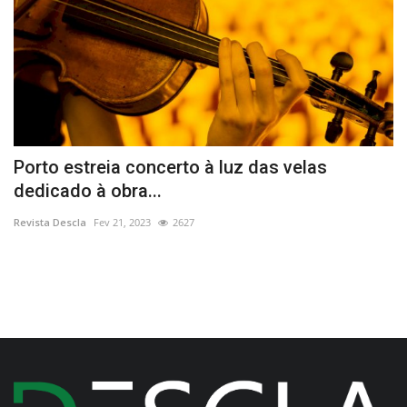
Porto estreia concerto à luz das velas
À
dedicado à obra...
Re
Revista Descla
Fev 21, 2023
2627