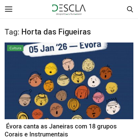
Tag:
Horta das Figueiras
Login
Registar
Cultura
Home
...by Descla
Desporto
Contactos
Sobre Nós
Évora canta as Janeiras com 18 grupos
Educação
Corais e Instrumentais