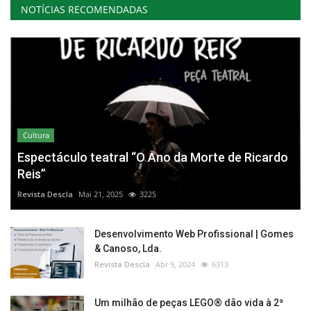
NOTÍCIAS RECOMENDADAS
Cultura
Espectáculo teatral “O Ano da Morte de Ricardo
Reis”
Revista Descla
Mai 21, 2025
3225
Desenvolvimento Web Profissional | Gomes
& Canoso, Lda.
Revista Descla
Abr 9, 2024
6313
Um milhão de peças LEGO® dão vida à 2ª