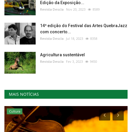
Edição da Exposição...
Revista Descla
Nov 20, 2023
8589
14ª edição do Festival das Artes QuebraJazz
com concerto...
Revista Descla
Jul 18, 2023
8358
Agricultura sustentável
Revista Descla
Fev 3, 2023
9450
MAIS NOTÍCIAS
Cultura