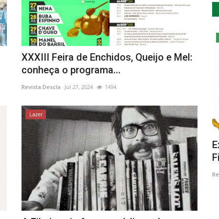
Cultura
XXXIII Feira de Enchidos, Queijo e Mel:
conheça o programa...
Revista Descla
Jul 27, 2024
1494
Lazer
egressa a
Primeira criação do ColecTA –
E
Colectivo Teatral do Algarve...
F
Revista Descla
Out 11, 2023
1885
Re