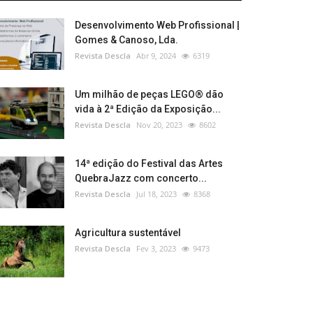
Desenvolvimento Web Profissional |
Gomes & Canoso, Lda.
Revista Descla
Abr 9, 2024
6319
Um milhão de peças LEGO® dão
vida à 2ª Edição da Exposição...
Revista Descla
Nov 20, 2023
8602
14ª edição do Festival das Artes
QuebraJazz com concerto...
Revista Descla
Jul 18, 2023
8368
Agricultura sustentável
Revista Descla
Fev 3, 2023
9473