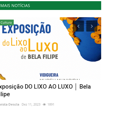
MAIS NOTÍCIAS
Cultura
Desporto
xposição DO LIXO AO LUXO │ Bela
84.ª volta 
ilipe
etapa com s
vista Descla
Dez 11, 2023
1891
Revista Descla
Ag