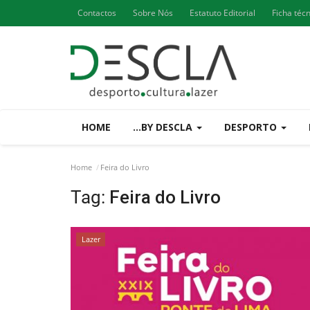
Contactos
Sobre Nós
Estatuto Editorial
Ficha téc
HOME
...BY DESCLA
DESPORTO
Home
Feira do Livro
Tag:
Feira do Livro
Lazer