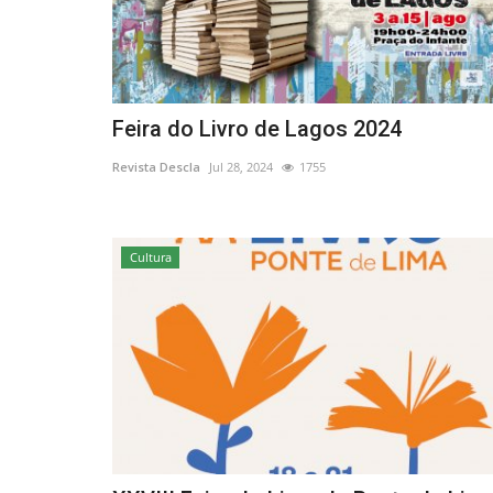
Desporto
Feira do Livro de Lagos 2024
Revista Descla
Jul 28, 2024
1755
Cultura
Ultra Trail Serra de Grândola r
7 de novembro...
Revista Descla
Out 16, 2021
4005