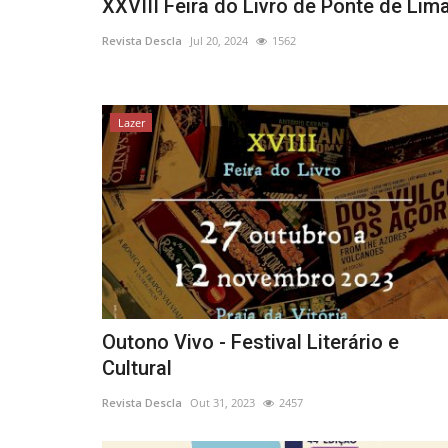
XXVIII Feira do Livro de Ponte de Lim
Revista Descla
Jul 20, 2024
1562
Lazer
Outono Vivo - Festival Literário e
Cultural
Revista Descla
Out 31, 2023
2457