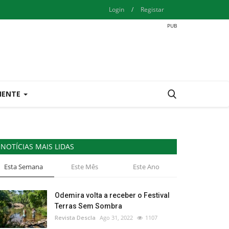
Login
/
Registar
IENTE
NOTÍCIAS MAIS LIDAS
Esta Semana
Este Mês
Este Ano
Odemira volta a receber o Festival
Terras Sem Sombra
Revista Descla
Ago 31, 2022
1107