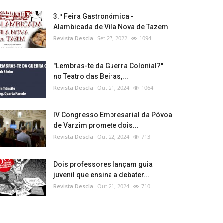
3.ª Feira Gastronómica -
Alambicada de Vila Nova de Tazem
Revista Descla
Set 27, 2022
1094
"Lembras-te da Guerra Colonial?"
no Teatro das Beiras,...
Revista Descla
Out 21, 2024
1064
IV Congresso Empresarial da Póvoa
de Varzim promete dois...
Revista Descla
Out 22, 2024
713
Dois professores lançam guia
juvenil que ensina a debater...
Revista Descla
Out 21, 2024
710