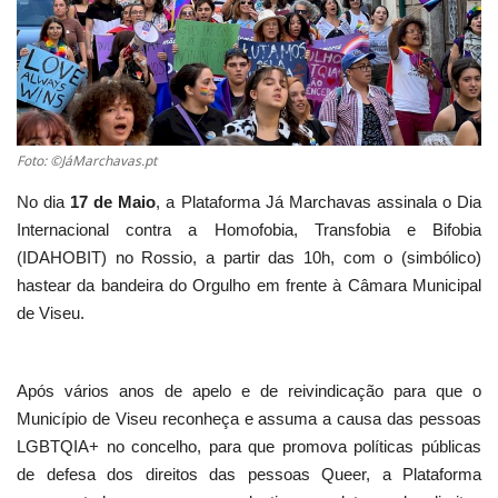
Estatuto Editorial
Saúde
Ficha técnica
Foto: ©JáMarchavas.pt
No dia
17 de Maio
, a Plataforma Já Marchavas assinala o Dia
Cultura
Internacional contra a Homofobia, Transfobia e Bifobia
(IDAHOBIT) no Rossio, a partir das 10h, com o (simbólico)
Lazer
hastear da bandeira do Orgulho em frente à Câmara Municipal
de Viseu.
Ambiente
Após vários anos de apelo e de reivindicação para que o
Município de Viseu reconheça e assuma a causa das pessoas
LGBTQIA+ no concelho, para que promova políticas públicas
de defesa dos direitos das pessoas Queer, a Plataforma