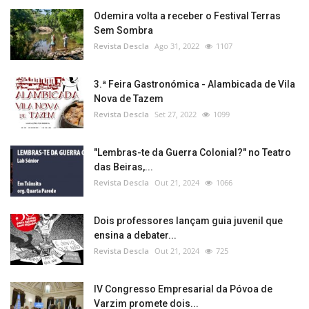
Odemira volta a receber o Festival Terras
Sem Sombra
Revista Descla
Ago 31, 2022
1107
3.ª Feira Gastronómica - Alambicada de Vila
Nova de Tazem
Revista Descla
Set 27, 2022
1099
"Lembras-te da Guerra Colonial?" no Teatro
das Beiras,...
Revista Descla
Out 21, 2024
1066
Dois professores lançam guia juvenil que
ensina a debater...
Revista Descla
Out 21, 2024
725
IV Congresso Empresarial da Póvoa de
Varzim promete dois...