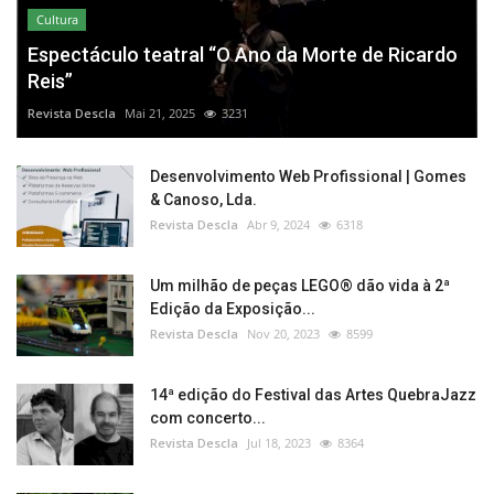
Cultura
Espectáculo teatral “O Ano da Morte de Ricardo
Reis”
Revista Descla
Mai 21, 2025
3231
Desenvolvimento Web Profissional | Gomes
& Canoso, Lda.
Revista Descla
Abr 9, 2024
6318
Um milhão de peças LEGO® dão vida à 2ª
Edição da Exposição...
Revista Descla
Nov 20, 2023
8599
14ª edição do Festival das Artes QuebraJazz
com concerto...
Revista Descla
Jul 18, 2023
8364