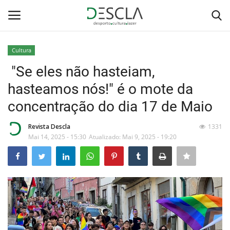
Cultura
Login
Registar
"Se eles não hasteiam,
hasteamos nós!" é o mote da
Home
concentração do dia 17 de Maio
...by Descla
Revista Descla
1331
Mai 14, 2025 - 15:30
Atualizado: Mai 9, 2025 - 19:20
Desporto
Contactos
Sobre Nós
Educação