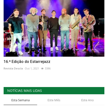
16.ª Edição do Estarrejazz
Revista Descla
Out 1, 2021
3386
NOTÍCIAS MAIS LIDAS
Esta Semana
Este Mês
Este Ano