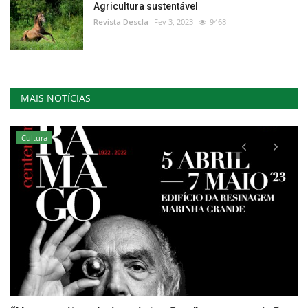
Agricultura sustentável
Revista Descla
Fev 3, 2023
9468
MAIS NOTÍCIAS
Cultura