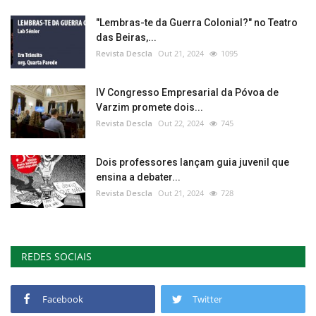
"Lembras-te da Guerra Colonial?" no Teatro
das Beiras,...
Revista Descla
Out 21, 2024
1095
IV Congresso Empresarial da Póvoa de
Varzim promete dois...
Revista Descla
Out 22, 2024
745
Dois professores lançam guia juvenil que
ensina a debater...
Revista Descla
Out 21, 2024
728
REDES SOCIAIS
Facebook
Twitter