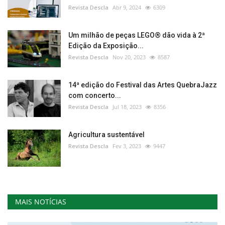
Revista Descla
Abr 9, 2024
6309
Um milhão de peças LEGO® dão vida à 2ª
Edição da Exposição...
Revista Descla
Nov 20, 2023
8587
14ª edição do Festival das Artes QuebraJazz
com concerto...
Revista Descla
Jul 18, 2023
8356
Agricultura sustentável
Revista Descla
Fev 3, 2023
9447
MAIS NOTÍCIAS