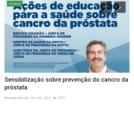
Cultura
 -
Sensibilização sobre prevenção do cancro da
P
próstata
V
Revista Descla
Nov 26, 2022
2479
Re