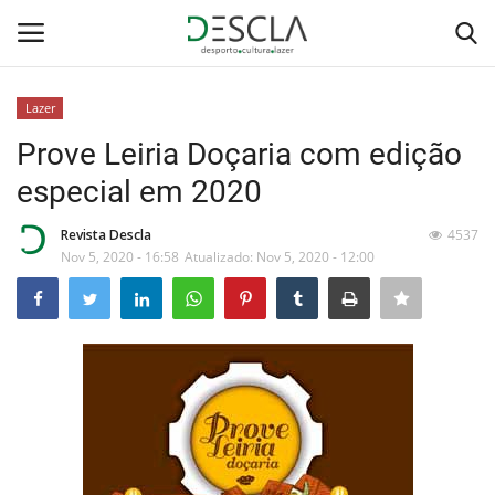
Lazer
Login
Registar
Prove Leiria Doçaria com edição
especial em 2020
Home
Revista Descla
4537
...by Descla
Nov 5, 2020 - 16:58
Atualizado: Nov 5, 2020 - 12:00
Desporto
Contactos
Sobre Nós
Educação