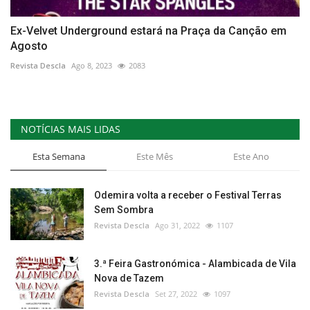
Ex-Velvet Underground estará na Praça da Canção em
Agosto
Revista Descla
Ago 8, 2023
2083
NOTÍCIAS MAIS LIDAS
Esta Semana
Este Mês
Este Ano
Odemira volta a receber o Festival Terras
Sem Sombra
Revista Descla
Ago 31, 2022
1107
3.ª Feira Gastronómica - Alambicada de Vila
Nova de Tazem
Revista Descla
Set 27, 2022
1097