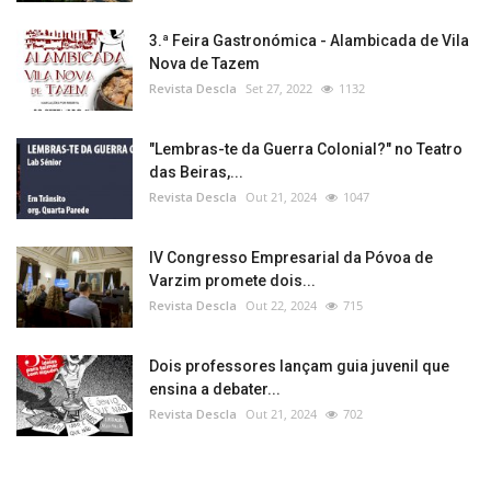
3.ª Feira Gastronómica - Alambicada de Vila
Nova de Tazem
Revista Descla
Set 27, 2022
1132
"Lembras-te da Guerra Colonial?" no Teatro
das Beiras,...
Revista Descla
Out 21, 2024
1047
IV Congresso Empresarial da Póvoa de
Varzim promete dois...
Revista Descla
Out 22, 2024
715
Dois professores lançam guia juvenil que
ensina a debater...
Revista Descla
Out 21, 2024
702