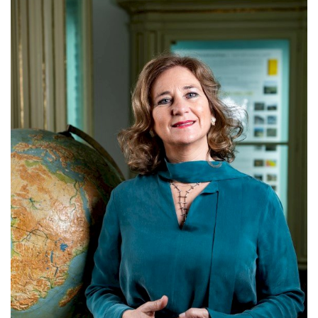
Estatuto Editorial
Saúde
Ficha técnica
Cultura
Lazer
Ambiente