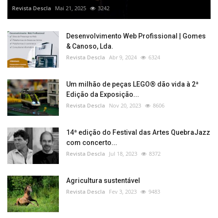
Revista Descla
Mai 21, 2025
3242
Desenvolvimento Web Profissional | Gomes
& Canoso, Lda.
Revista Descla
Abr 9, 2024
6324
Um milhão de peças LEGO® dão vida à 2ª
Edição da Exposição...
Revista Descla
Nov 20, 2023
8606
14ª edição do Festival das Artes QuebraJazz
com concerto...
Revista Descla
Jul 18, 2023
8372
Agricultura sustentável
Revista Descla
Fev 3, 2023
9483