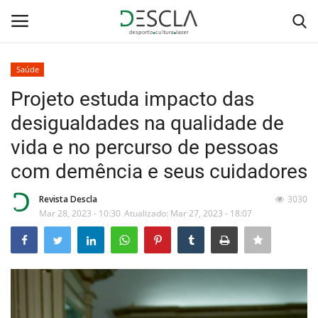
Saúde
Login
Registar
Projeto estuda impacto das
desigualdades na qualidade de
Home
vida e no percurso de pessoas
...by Descla
com demência e seus cuidadores
Desporto
Revista Descla
3030
Mar 28, 2023 - 10:30
Atualizado: Mar 27, 2023 - 18:07
Contactos
Sobre Nós
Educação