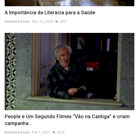
A Importância da Literacia para a Saúde
Revista Descla
Nov 15, 2023
2491
People e Um Segundo Filmes “Vão na Cantiga” e criam
campanha...
Revista Descla
Fev 1, 2021
4216