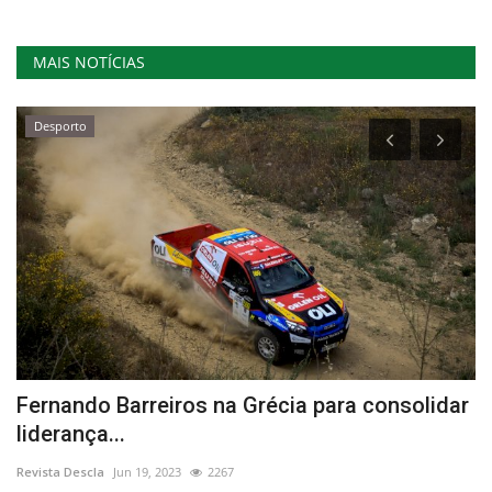
MAIS NOTÍCIAS
Desporto
Fernando Barreiros na Grécia para consolidar
P
liderança...
a
Revista Descla
Jun 19, 2023
2267
Re