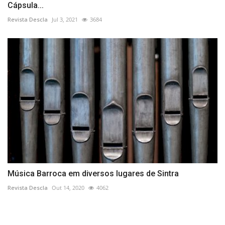
Cápsula...
Revista Descla
Jul 3, 2021
3684
Música Barroca em diversos lugares de Sintra
Revista Descla
Out 14, 2020
4062