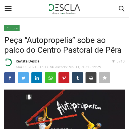
Cultura
Login
Registar
Peça “Autopropelia” sobe ao
palco do Centro Pastoral de Pêra
Home
Revista Descla
3710
...by Descla
Mai 11, 2021 - 15:17
Atualizado: Mai 11, 2021 - 15:25
Desporto
Contactos
Sobre Nós
Educação