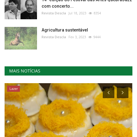
com concerto...
Revista Descla
Jul 18, 2023
8354
Agricultura sustentável
Revista Descla
Fev 3, 2023
9444
MAIS NOTÍCIAS
Cultura