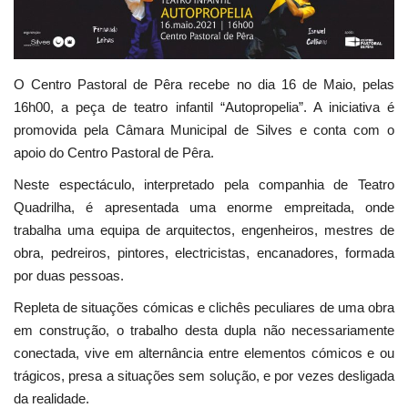
Estatuto Editorial
Saúde
O Centro Pastoral de Pêra recebe no dia 16 de Maio, pelas
16h00, a peça de teatro infantil “Autopropelia”. A iniciativa é
Ficha técnica
promovida pela Câmara Municipal de Silves e conta com o
apoio do Centro Pastoral de Pêra.
Cultura
Neste espectáculo, interpretado pela companhia de Teatro
Quadrilha, é apresentada uma enorme empreitada, onde
Lazer
trabalha uma equipa de arquitectos, engenheiros, mestres de
obra, pedreiros, pintores, electricistas, encanadores, formada
Ambiente
por duas pessoas.
Repleta de situações cómicas e clichês peculiares de uma obra
em construção, o trabalho desta dupla não necessariamente
conectada, vive em alternância entre elementos cómicos e ou
trágicos, presa a situações sem solução, e por vezes desligada
da realidade.