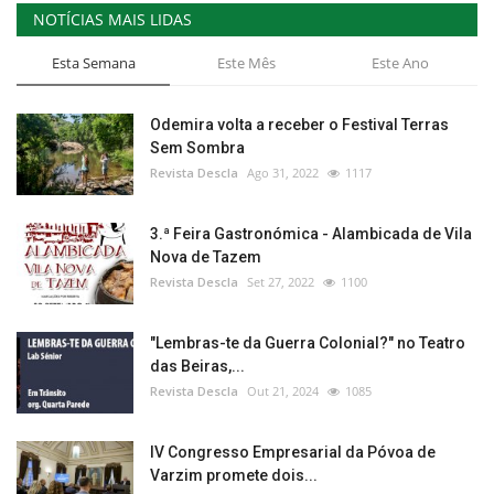
NOTÍCIAS MAIS LIDAS
Esta Semana
Este Mês
Este Ano
Odemira volta a receber o Festival Terras
Sem Sombra
Revista Descla
Ago 31, 2022
1117
3.ª Feira Gastronómica - Alambicada de Vila
Nova de Tazem
Revista Descla
Set 27, 2022
1100
"Lembras-te da Guerra Colonial?" no Teatro
das Beiras,...
Revista Descla
Out 21, 2024
1085
IV Congresso Empresarial da Póvoa de
Varzim promete dois...