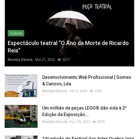
Cultura
Espectáculo teatral “O Ano da Morte de Ricardo
Reis”
Revista Descla
Mai 21, 2025
3217
Desenvolvimento Web Profissional | Gomes
& Canoso, Lda.
Revista Descla
Abr 9, 2024
6305
Um milhão de peças LEGO® dão vida à 2ª
Edição da Exposição...
Revista Descla
Nov 20, 2023
8585
14ª edição do Festival das Artes QuebraJazz