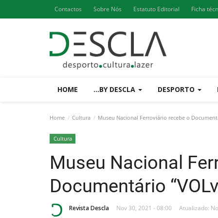
Contactos
Sobre Nós
Estatuto Editorial
Ficha téc
HOME
...BY DESCLA
DESPORTO
Home
Cultura
Museu Nacional Ferroviário recebe o Documentár
Cultura
Museu Nacional Ferr
Documentário “VOLve
Revista Descla
Nov 30, 2021 - 08:00
Atualizado: No