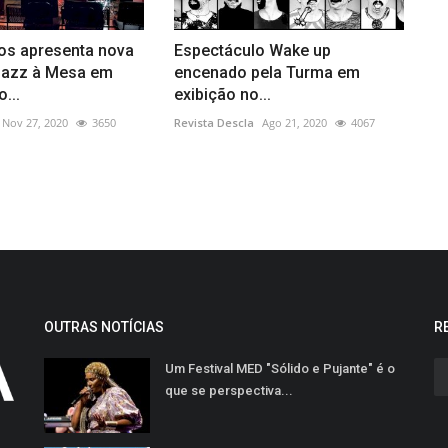
os apresenta nova
Espectáculo Wake up
 Jazz à Mesa em
encenado pela Turma em
...
exibição no...
Nov 27, 2020
3650
Revista Descla
Ago 21, 2020
4067
OUTRAS NOTÍCIAS
R
Um Festival MED "Sólido e Pujante" é o
que se perspectiva...