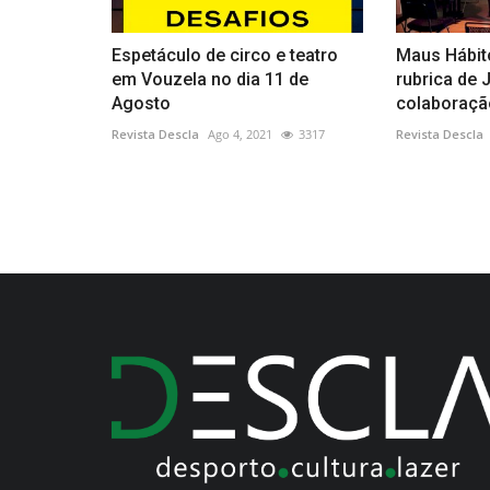
Espetáculo de circo e teatro
Maus Hábit
em Vouzela no dia 11 de
rubrica de
Agosto
colaboração
Revista Descla
Ago 4, 2021
3317
Revista Descla