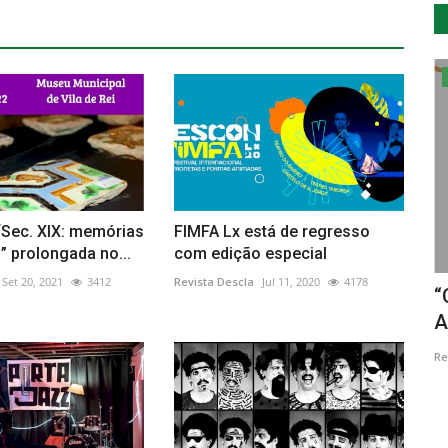
Cultura
“Sec. XIX: memórias
FIMFA Lx está de regresso
 prolongada no...
com edição especial
Set 20, 2021
3412
Revista Descla
Jul 11, 2020
4178
io
Professor e investigador Carlos Neto
“
dá palestra sobre...
A
Revista Descla
Nov 16, 2022
2846
Re