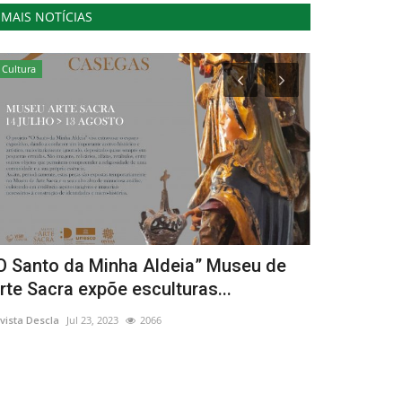
MAIS NOTÍCIAS
Cultura
Cultura
O Santo da Minha Aldeia” Museu de
Exposições
rte Sacra expõe esculturas...
Posto de T
vista Descla
Jul 23, 2023
2066
Revista Descla
Ma