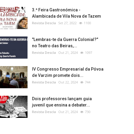
3.ª Feira Gastronómica -
Alambicada de Vila Nova de Tazem
Revista Descla
Set 27, 2022
1100
"Lembras-te da Guerra Colonial?"
no Teatro das Beiras,...
Revista Descla
Out 21, 2024
1097
IV Congresso Empresarial da Póvoa
de Varzim promete dois...
Revista Descla
Out 22, 2024
744
Dois professores lançam guia
juvenil que ensina a debater...
Revista Descla
Out 21, 2024
730