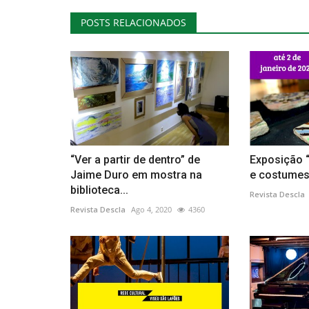
POSTS RELACIONADOS
Cultura
“Ver a partir de dentro” de
Exposição 
Jaime Duro em mostra na
e costumes”
biblioteca...
Revista Descla
Carlos Póvoa expõe no Auditór
Revista Descla
Ago 4, 2020
4360
Municipal de Proença-a-Nova
Revista Descla
Mar 27, 2023
2556