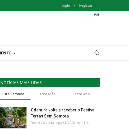
Login
/
Registar
IENTE
NOTÍCIAS MAIS LIDAS
Esta Semana
Este Mês
Este Ano
Odemira volta a receber o Festival
Terras Sem Sombra
Revista Descla
Ago 31, 2022
1113