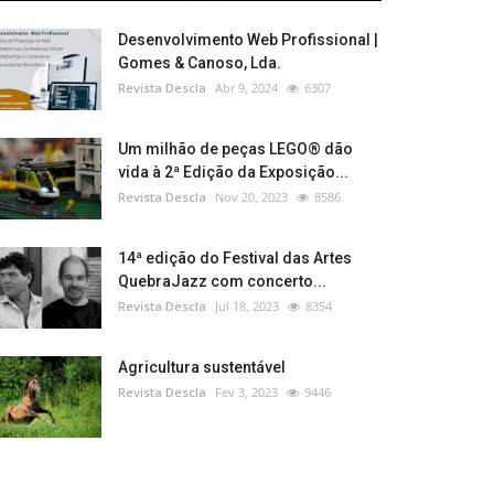
Desenvolvimento Web Profissional |
Gomes & Canoso, Lda.
Revista Descla
Abr 9, 2024
6307
Um milhão de peças LEGO® dão
vida à 2ª Edição da Exposição...
Revista Descla
Nov 20, 2023
8586
14ª edição do Festival das Artes
QuebraJazz com concerto...
Revista Descla
Jul 18, 2023
8354
Agricultura sustentável
Revista Descla
Fev 3, 2023
9446