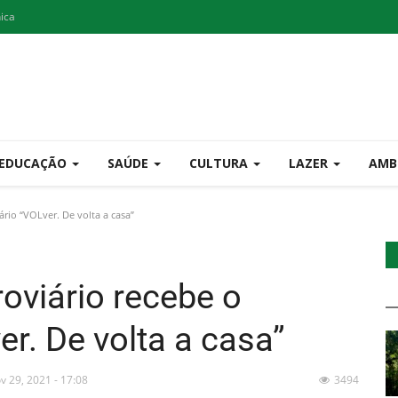
nica
EDUCAÇÃO
SAÚDE
CULTURA
LAZER
AMB
io “VOLver. De volta a casa”
oviário recebe o
r. De volta a casa”
v 29, 2021 - 17:08
3494