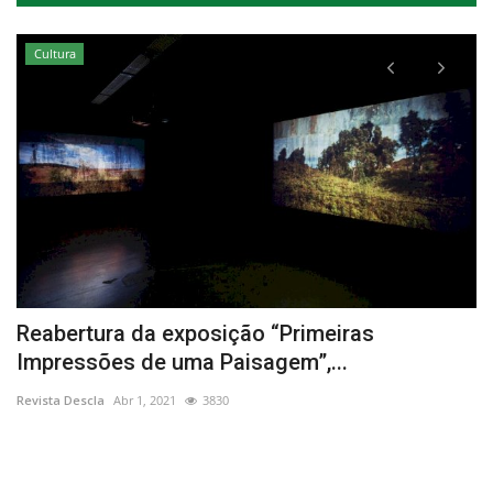
Cultura
Reabertura da exposição “Primeiras
P
Impressões de uma Paisagem”,...
n
Revista Descla
Abr 1, 2021
3830
Re