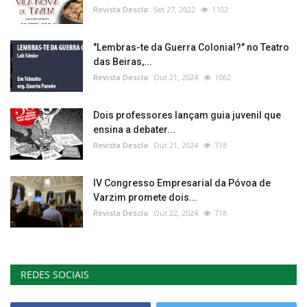
Revista Descla
Set 27, 2022
1102
"Lembras-te da Guerra Colonial?" no Teatro
das Beiras,...
Revista Descla
Out 21, 2024
1062
Dois professores lançam guia juvenil que
ensina a debater...
Revista Descla
Out 21, 2024
718
IV Congresso Empresarial da Póvoa de
Varzim promete dois...
Revista Descla
Out 22, 2024
718
REDES SOCIAIS