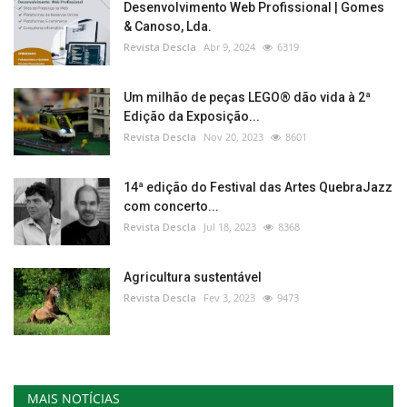
Desenvolvimento Web Profissional | Gomes
& Canoso, Lda.
Revista Descla
Abr 9, 2024
6319
Um milhão de peças LEGO® dão vida à 2ª
Edição da Exposição...
Revista Descla
Nov 20, 2023
8601
14ª edição do Festival das Artes QuebraJazz
com concerto...
Revista Descla
Jul 18, 2023
8368
Agricultura sustentável
Revista Descla
Fev 3, 2023
9473
MAIS NOTÍCIAS