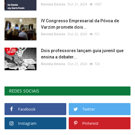
Revista Descla
Out 21, 2024
1067
IV Congresso Empresarial da Póvoa de
Varzim promete dois...
Revista Descla
Out 22, 2024
721
Dois professores lançam guia juvenil que
ensina a debater...
Revista Descla
Out 21, 2024
720
REDES SOCIAIS
Facebook
Twitter
Instagram
Pinterest