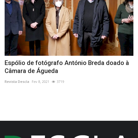
a
Espólio de fotógrafo António Breda doado à
E
Câmara de Águeda
C
Revista Descla
Fev 8, 2021
3719
Re