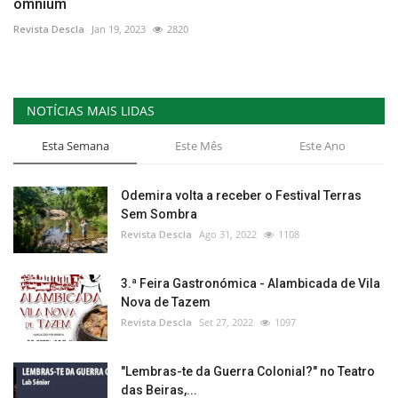
omnium
Revista Descla
Jan 19, 2023
2820
NOTÍCIAS MAIS LIDAS
Esta Semana
Este Mês
Este Ano
Odemira volta a receber o Festival Terras
Sem Sombra
Revista Descla
Ago 31, 2022
1108
3.ª Feira Gastronómica - Alambicada de Vila
Nova de Tazem
Revista Descla
Set 27, 2022
1097
"Lembras-te da Guerra Colonial?" no Teatro
das Beiras,...