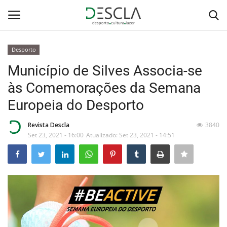
Desporto
Login
Registar
Município de Silves Associa-se
às Comemorações da Semana
Home
Europeia do Desporto
...by Descla
Revista Descla
3840
Set 23, 2021 - 16:00
Atualizado: Set 23, 2021 - 14:51
Desporto
Contactos
Sobre Nós
Educação