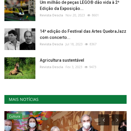
Um milhão de peças LEGO® dão vida à 2ª
Edição da Exposição...
Revista Descla
Nov 20, 2023
8601
14ª edição do Festival das Artes QuebraJazz
com concerto...
Revista Descla
Jul 18, 2023
8367
Agricultura sustentável
Revista Descla
Fev 3, 2023
9473
MAIS NOTÍCIAS
Cultura