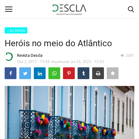
...by Descla
Login
Registar
Heróis no meio do Atlântico
Home
Revista Descla
2081
Out 2, 2017 - 15:54
Atualizado: Jul 26, 2023 - 15:55
...by Descla
Desporto
Contactos
Sobre Nós
Educação