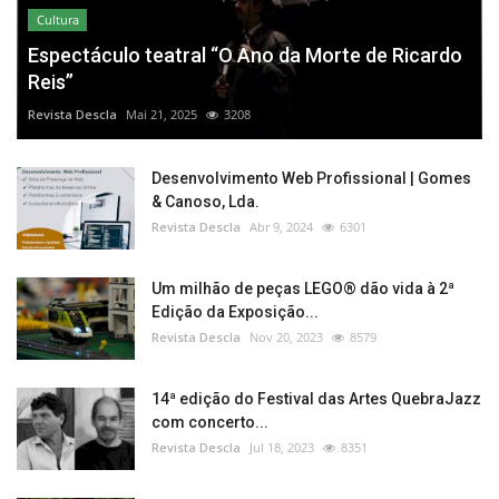
Cultura
Espectáculo teatral “O Ano da Morte de Ricardo
Reis”
Revista Descla
Mai 21, 2025
3208
Desenvolvimento Web Profissional | Gomes
& Canoso, Lda.
Revista Descla
Abr 9, 2024
6301
Um milhão de peças LEGO® dão vida à 2ª
Edição da Exposição...
Revista Descla
Nov 20, 2023
8579
14ª edição do Festival das Artes QuebraJazz
com concerto...
Revista Descla
Jul 18, 2023
8351