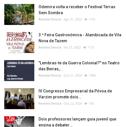
Odemira volta a receber o Festival Terras
Sem Sombra
Revista Descla
Ago 31, 2022
1141
3.ª Feira Gastronómica - Alambicada de Vila
Nova de Tazem
Revista Descla
Set 27, 2022
1131
"Lembras-te da Guerra Colonial?" no Teatro
das Beiras,...
Revista Descla
Out 21, 2024
1094
IV Congresso Empresarial da Póvoa de
Varzim promete dois...
Revista Descla
Out 22, 2024
756
Dois professores lançam guia juvenil que
ensina a debater...