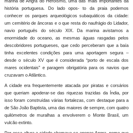
marina de Angra do Heroísmo, uma das mais importantes da
história portuguesa. Do lado opos- to da praia podemos
conhecer os parques arqueológicos subaquáticos da cidade:
um cemitério de âncoras e o que resta do naufrágio do Lidador,
navio português do século XIX. Da marina avistamos a
enormidade do oceano, as mesmas águas rasgadas pelos
descobridores portugueses, que cedo perceberam que a baía
tinha excelentes condições para uma aportagem segura –
desde o século XV que é considerada “porto de escala dos
mares ocidentais” e paragem obrigatória para os navios que
cruzavam o Atlântico.
A cidade era frequentemente atacada por piratas e corsários
que queriam apoderar-se das riquezas trazidas da Índia, por
isso foram construídas várias fortalezas, com destaque para a
de São João Baptista, uma das maiores de sempre, com quatro
quilómetros de muralhas a envolverem o Monte Brasil, um
vulcão extinto.
Por essa altura a cidade chamava-se apenas Angra, nome que