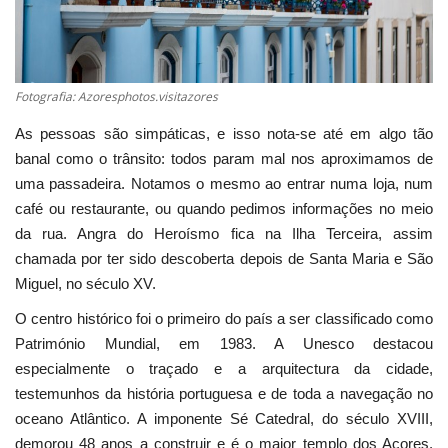
Estatuto Editorial
Saúde
Fotografia: Azoresphotos.visitazores
As pessoas são simpáticas, e isso nota-se até em algo tão
Ficha técnica
banal como o trânsito: todos param mal nos aproximamos de
uma passadeira. Notamos o mesmo ao entrar numa loja, num
Cultura
café ou restaurante, ou quando pedimos informações no meio
da rua. Angra do Heroísmo fica na Ilha Terceira, assim
Lazer
chamada por ter sido descoberta depois de Santa Maria e São
Miguel, no século XV.
Ambiente
O centro histórico foi o primeiro do país a ser classificado como
Património Mundial, em 1983. A Unesco destacou
especialmente o traçado e a arquitectura da cidade,
testemunhos da história portuguesa e de toda a navegação no
oceano Atlântico. A imponente Sé Catedral, do século XVIII,
demorou 48 anos a construir e é o maior templo dos Açores.