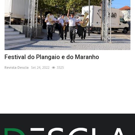
Festival do Plangaio e do Maranho
“
G
Revista Descla
Set 24, 2022
3325
Re