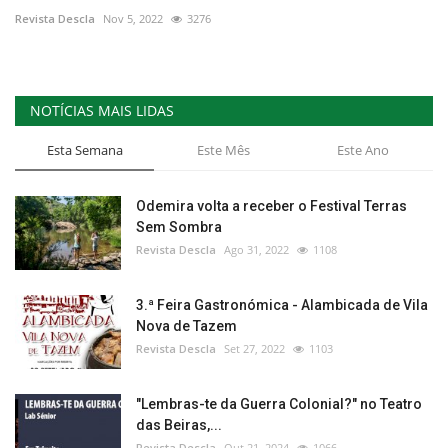
Revista Descla
Nov 5, 2022
3276
NOTÍCIAS MAIS LIDAS
Esta Semana
Este Mês
Este Ano
Odemira volta a receber o Festival Terras
Sem Sombra
Revista Descla
Ago 31, 2022
1108
3.ª Feira Gastronómica - Alambicada de Vila
Nova de Tazem
Revista Descla
Set 27, 2022
1103
"Lembras-te da Guerra Colonial?" no Teatro
das Beiras,...
Revista Descla
Out 21, 2024
1066