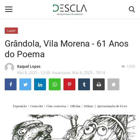
Lazer
Login
Registar
Grândola, Vila Morena - 61 Anos
do Poema
Home
Raquel Lopes
1055
...by Descla
Mai 8, 2025 - 12:00
Atualizado: Mai 6, 2025 - 18:14
Desporto
Contactos
Sobre Nós
Educação