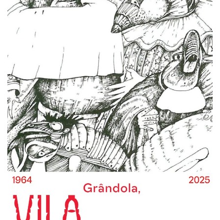
Estatuto Editorial
Saúde
Ficha técnica
Cultura
Lazer
Ambiente