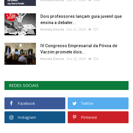
Dois professores lançam guia juvenil que
ensina a debater...
Revista Descla
Out 21, 2024
727
IV Congresso Empresarial da Póvoa de
Varzim promete dois...
Revista Descla
Out 22, 2024
724
REDES SOCIAIS
Facebook
Twitter
Instagram
Pinterest