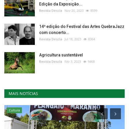
Edição da Exposição...
Revista Descla
Nov 20, 2023
8599
14ª edição do Festival das Artes QuebraJazz
com concerto...
Revista Descla
Jul 18, 2023
8364
Agricultura sustentável
Revista Descla
Fev 3, 2023
9468
MAIS NOTÍCIAS
Cultura