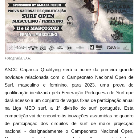
Estatuto Editorial
Saúde
Ficha técnica
Cultura
Fotografia: D.R.
ASCC Caparica Qualifying será o nome da primeira grande
Lazer
novidade relacionada com o Campeonato Nacional Open de
Surf, masculino e feminino, para 2023, uma prova de
Ambiente
qualificação idealizada pela Federação Portuguesa de Surf que
dará acesso a um conjunto de vagas fixas de participação anual
na Liga MEO surf, a 1ª divisão do surf português. Esta
competição vai de encontro às inovações assumidas no quadro
de participação dos circuitos de surf de maior projecção
nacional - designadamente o Campeonato Nacional Open,