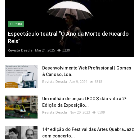
Cultura
Espectáculo teatral “O Ano da Morte de Ricardo
Reis”
Revista Descla
Mai 21, 2025
3230
Desenvolvimento Web Profissional | Gomes
& Canoso, Lda.
Revista Descla
Abr 9, 2024
6318
Um milhão de peças LEGO® dão vida à 2ª
Edição da Exposição...
Revista Descla
Nov 20, 2023
8599
14ª edição do Festival das Artes QuebraJazz
com concerto...