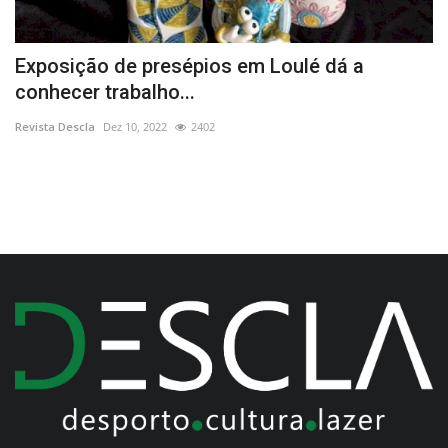
Exposição de presépios em Loulé dá a
P
conhecer trabalho...
E
Revista Descla
Dez 10, 2022
2402
Re