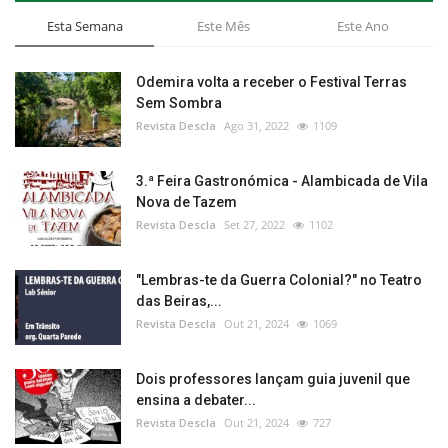
Esta Semana
Este Mês
Este Ano
Odemira volta a receber o Festival Terras
Sem Sombra
Revista Descla
Ago 31, 2022
1109
3.ª Feira Gastronómica - Alambicada de Vila
Nova de Tazem
Revista Descla
Set 27, 2022
1102
"Lembras-te da Guerra Colonial?" no Teatro
das Beiras,...
Revista Descla
Out 21, 2024
1069
Dois professores lançam guia juvenil que
ensina a debater...
Revista Descla
Out 21, 2024
727