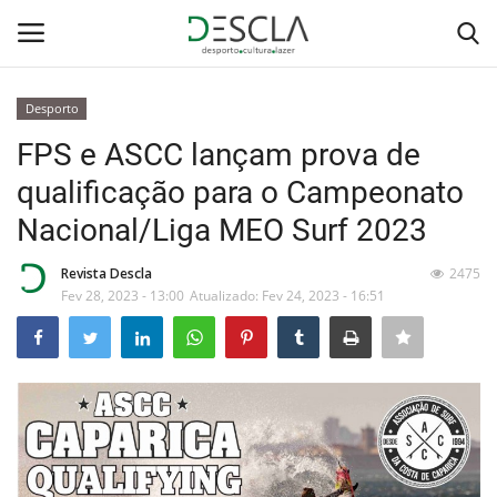
Desporto
Login
Registar
FPS e ASCC lançam prova de
qualificação para o Campeonato
Home
Nacional/Liga MEO Surf 2023
...by Descla
Revista Descla
2475
Fev 28, 2023 - 13:00
Atualizado: Fev 24, 2023 - 16:51
Desporto
Contactos
Sobre Nós
Educação