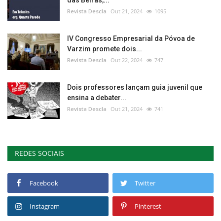
das Beiras,...
Revista Descla
Out 21, 2024
1095
IV Congresso Empresarial da Póvoa de
Varzim promete dois...
Revista Descla
Out 22, 2024
747
Dois professores lançam guia juvenil que
ensina a debater...
Revista Descla
Out 21, 2024
741
REDES SOCIAIS
Facebook
Twitter
Instagram
Pinterest