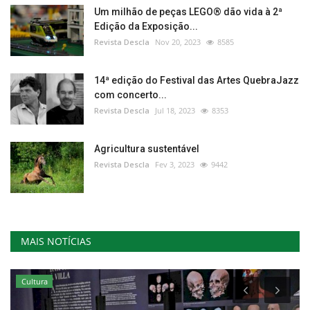
Um milhão de peças LEGO® dão vida à 2ª
Edição da Exposição...
Revista Descla
Nov 20, 2023
8585
14ª edição do Festival das Artes QuebraJazz
com concerto...
Revista Descla
Jul 18, 2023
8353
Agricultura sustentável
Revista Descla
Fev 3, 2023
9442
MAIS NOTÍCIAS
Cultura