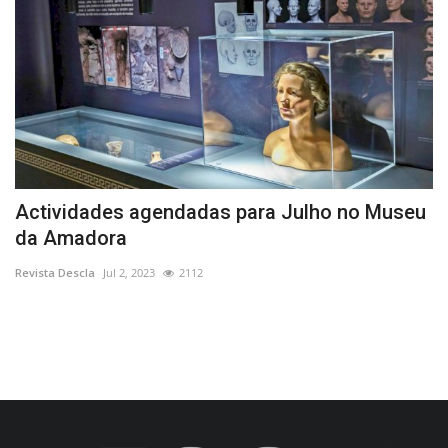
Actividades agendadas para Julho no Museu
“
da Amadora
Re
Revista Descla
Jul 2, 2023
2112