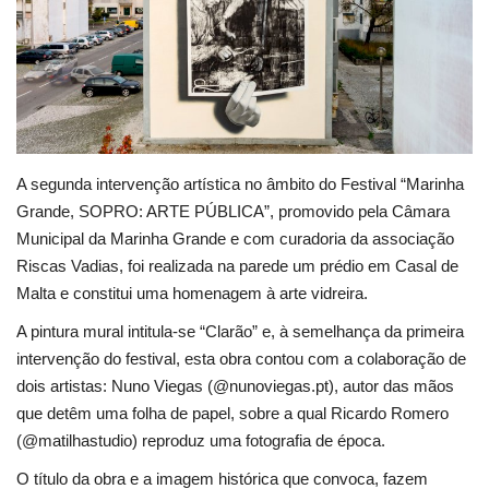
Estatuto Editorial
Saúde
Ficha técnica
A segunda intervenção artística no âmbito do Festival “Marinha
Cultura
Grande, SOPRO: ARTE PÚBLICA”, promovido pela Câmara
Municipal da Marinha Grande e com curadoria da associação
Lazer
Riscas Vadias, foi realizada na parede um prédio em Casal de
Malta e constitui uma homenagem à arte vidreira.
Ambiente
A pintura mural intitula-se “Clarão” e, à semelhança da primeira
intervenção do festival, esta obra contou com a colaboração de
dois artistas: Nuno Viegas (@nunoviegas.pt), autor das mãos
que detêm uma folha de papel, sobre a qual Ricardo Romero
(@matilhastudio) reproduz uma fotografia de época.
O título da obra e a imagem histórica que convoca, fazem