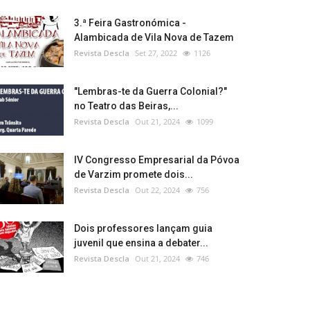
3.ª Feira Gastronómica -
Alambicada de Vila Nova de Tazem
Revista Descla
Set 27, 2022
1126
"Lembras-te da Guerra Colonial?"
no Teatro das Beiras,...
Revista Descla
Out 21, 2024
1099
IV Congresso Empresarial da Póvoa
de Varzim promete dois...
Revista Descla
Out 22, 2024
756
Dois professores lançam guia
juvenil que ensina a debater...
Revista Descla
Out 21, 2024
746