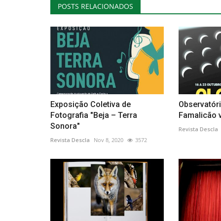
POSTS RELACIONADOS
Exposição Coletiva de
Observatór
Fotografia "Beja – Terra
Famalicão v
Sonora"
Revista Descla
Revista Descla
Nov 8, 2020
3572