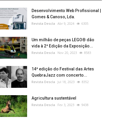
Desenvolvimento Web Profissional |
Gomes & Canoso, Lda.
Revista Descla
Abr 9, 2024
6305
Um milhão de peças LEGO® dão
vida à 2ª Edição da Exposição...
Revista Descla
Nov 20, 2023
8583
14ª edição do Festival das Artes
QuebraJazz com concerto...
Revista Descla
Jul 18, 2023
8352
Agricultura sustentável
Revista Descla
Fev 3, 2023
9438