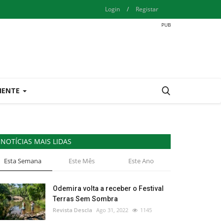
Login
/
Registar
IENTE
NOTÍCIAS MAIS LIDAS
Esta Semana
Este Mês
Este Ano
Odemira volta a receber o Festival
Terras Sem Sombra
Revista Descla
Ago 31, 2022
1145