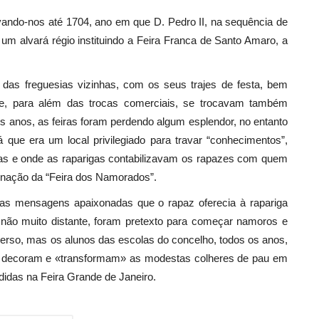
levando-nos até 1704, ano em que D. Pedro II, na sequência de
um alvará régio instituindo a Feira Franca de Santo Amaro, a
s das freguesias vizinhas, com os seus trajes de festa, bem
de, para além das trocas comerciais, se trocavam também
s anos, as feiras foram perdendo algum esplendor, no entanto
á que era um local privilegiado para travar “conhecimentos”,
as e onde as raparigas contabilizavam os rapazes com quem
ignação da “Feira dos Namorados”.
das mensagens apaixonadas que o rapaz oferecia à rapariga
o muito distante, foram pretexto para começar namoros e
rso, mas os alunos das escolas do concelho, todos os anos,
ão, decoram e «transformam» as modestas colheres de pau em
didas na Feira Grande de Janeiro.