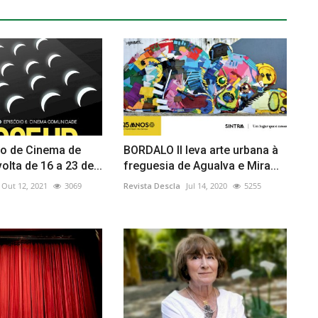
io de Cinema de
BORDALO II leva arte urbana à
olta de 16 a 23 de...
freguesia de Agualva e Mira...
Out 12, 2021
3069
Revista Descla
Jul 14, 2020
5255