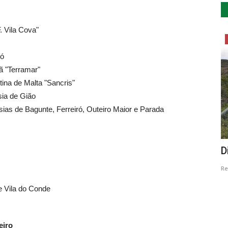
. Vila Cova"
Cultura
ró
ã "Terramar"
tina de Malta "Sancris"
sia de Gião
ias de Bagunte, Ferreiró, Outeiro Maior e Parada
rtosa
CIAJG e Palácio Vila Flor mostram
D
..
olhares comunitários...
Re
Revista Descla
Dez 5, 2022
2532
e Vila do Conde
eiro