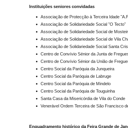
Instituições seniores convidadas
Associação de Protecção à Terceira Idade "A.F
Lazer
Associação de Solidariedade Social "O Tecto"
Associação de Solidariedade Social de Mostei
Associação de Solidariedade Social de Vila Ch
Associação de Solidariedade Social Santa Cris
Centro de Convívio Sénior da Junta de Fregue
Centro de Convívio Sénior da União de Fregues
Centro Social da Paróquia da Junqueira
Centro Social da Paróquia de Labruge
Centro Social da Paróquia de Mindelo
Comur-Museu Municipal Da Mu
Centro Social da Paróquia de Touguinha
recebe exposição dos artesãos.
Santa Casa da Misericórdia de Vila do Conde
Revista Descla
Abr 20, 2024
1787
Venerável Ordem Terceira de São Francisco d
Enquadramento histórico da Feira Grande de Jan