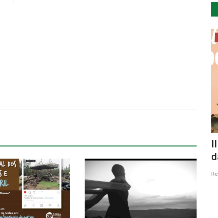
Lazer
 Vidro
II Festival das Abóboras em Moimenta
A
da Beira
J
Revista Descla
Nov 7, 2021
3625
Re