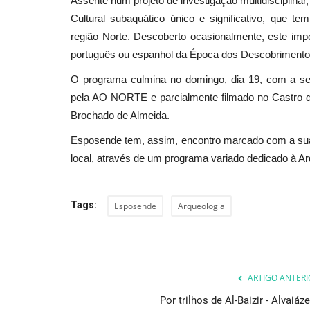
Assente num projeto de investigação multidisciplinar,
Cultural subaquático único e significativo, que t
região Norte. Descoberto ocasionalmente, este impo
português ou espanhol da Época dos Descobrimentos, 
O programa culmina no domingo, dia 19, com a se
pela AO NORTE e parcialmente filmado no Castro de
Brochado de Almeida.
Esposende tem, assim, encontro marcado com a sua 
local, através de um programa variado dedicado à Arq
Tags:
Esposende
Arqueologia
ARTIGO ANTERI
Por trilhos de Al-Baizir - Alvaiáz