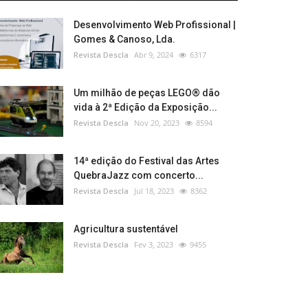
Desenvolvimento Web Profissional |
Gomes & Canoso, Lda.
Revista Descla
Abr 9, 2024
6317
Um milhão de peças LEGO® dão
vida à 2ª Edição da Exposição...
Revista Descla
Nov 20, 2023
8594
14ª edição do Festival das Artes
QuebraJazz com concerto...
Revista Descla
Jul 18, 2023
8362
Agricultura sustentável
Revista Descla
Fev 3, 2023
9455