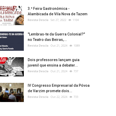
3.ª Feira Gastronómica -
Alambicada de Vila Nova de Tazem
Revista Descla
Set 27, 2022
1104
"Lembras-te da Guerra Colonial?"
no Teatro das Beiras,...
Revista Descla
Out 21, 2024
1089
Dois professores lançam guia
juvenil que ensina a debater...
Revista Descla
Out 21, 2024
737
IV Congresso Empresarial da Póvoa
de Varzim promete dois...
Revista Descla
Out 22, 2024
733