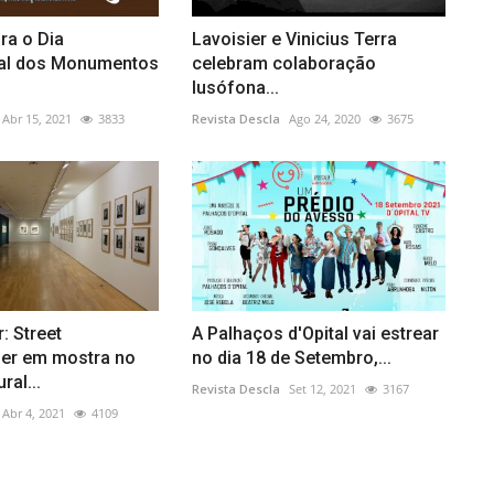
ra o Dia
Lavoisier e Vinicius Terra
nal dos Monumentos
celebram colaboração
lusófona...
Abr 15, 2021
3833
Revista Descla
Ago 24, 2020
3675
: Street
A Palhaços d'Opital vai estrear
er em mostra no
no dia 18 de Setembro,...
ral...
Revista Descla
Set 12, 2021
3167
Abr 4, 2021
4109