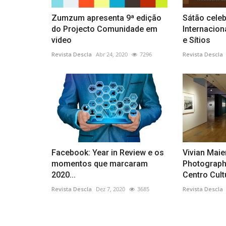
Zumzum apresenta 9ª edição
Sátão celeb
do Projecto Comunidade em
Internacio
video
e Sítios
Revista Descla
Abr 24, 2020
7296
Revista Descla
Facebook: Year in Review e os
Vivian Maier
momentos que marcaram
Photograph
2020...
Centro Cultu
Revista Descla
Dez 7, 2020
3685
Revista Descla