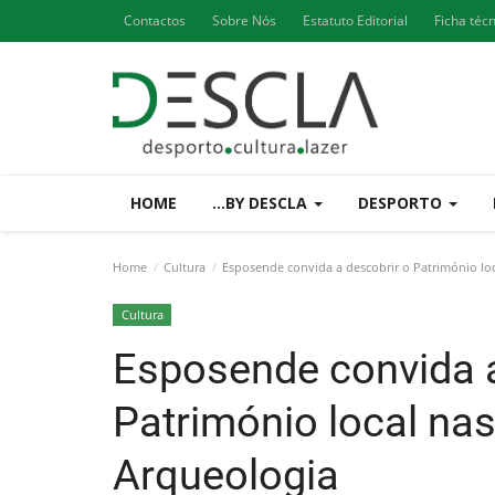
Contactos
Sobre Nós
Estatuto Editorial
Ficha téc
HOME
...BY DESCLA
DESPORTO
Home
Cultura
Esposende convida a descobrir o Património loc
Cultura
Esposende convida a
Património local na
Arqueologia