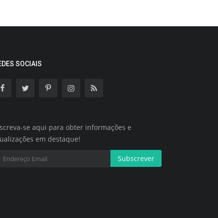
EDES SOCIAIS
screva-se aqui para obter informações e
tualizações em destaque!
Subscrever