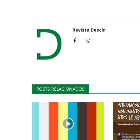
Cultura
Revista Descla
POSTS RELACIONADOS
Visitas encenadas ao Museu do
Revista Descla
Dez 4, 2022
2693