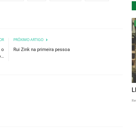
Cultura
OR
PRÓXIMO ARTIGO
 o
Rui Zink na primeira pessoa
o…
primeiro
Peça infantil em torno da noção de
L
justiça apresenta-se...
Re
Revista Descla
Out 26, 2023
1925