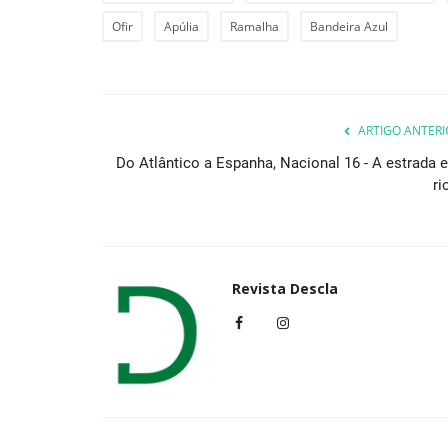
Ofir
Apúlia
Ramalha
Bandeira Azul
Desporto
ARTIGO ANTERI
Do Atlântico a Espanha, Nacional 16 - A estrada e
ri
Revista Descla
Sete portugueses em prova no 
dia de Europeu em...
Revista Descla
Jul 10, 2023
2274