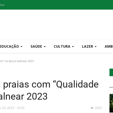
nica
EDUCAÇÃO
SAÚDE
CULTURA
LAZER
AMB
ro” na época balnear 2023
 praias com “Qualidade
alnear 2023
i 23, 2023 - 16:50
2603