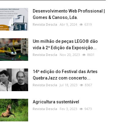
Desenvolvimento Web Profissional |
Gomes & Canoso, Lda.
Revista Descla
Abr 9, 2024
6319
Um milhão de peças LEGO® dão
vida à 2ª Edição da Exposição...
Revista Descla
Nov 20, 2023
8601
14ª edição do Festival das Artes
QuebraJazz com concerto...
Revista Descla
Jul 18, 2023
8367
Agricultura sustentável
Revista Descla
Fev 3, 2023
9473