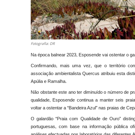
Fotografia: DR
Na época balnear 2023, Esposende vai ostentar o ga
Confirmando, mais uma vez, que o território co
associação ambientalista Quercus atribuiu esta dis
Apúlia e Ramalha.
Não obstante este ano ter diminuído o número de pra
qualidade, Esposende continua a manter seis prai
voltar a ostentar a “Bandeira Azul” nas praias de Cep
O galardão “Praia com Qualidade de Ouro” distin
portuguesas, com base na informação pública ofi
análises efectuadas nos laboratórios das diferentes 