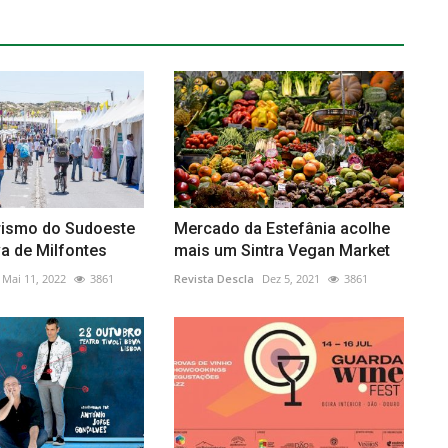
urismo do Sudoeste
Mercado da Estefânia acolhe
a de Milfontes
mais um Sintra Vegan Market
Mai 11, 2022
3861
Revista Descla
Dez 5, 2021
3861