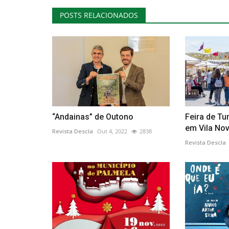
POSTS RELACIONADOS
“Andainas” de Outono
Feira de T
em Vila Nov
Revista Descla
Out 4, 2022
2838
Revista Descla