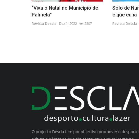
“Viva o Natal no Município de
Solo de Nun
Palmela”
é que eu ia
Revista Descla
Dez 1, 2022
2807
Revista Descla
O projecto Descla tem por objectivo promover o desporto,