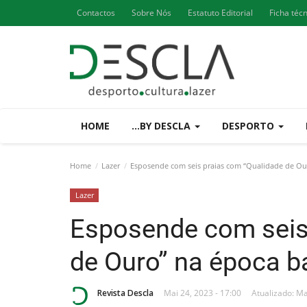
Contactos
Sobre Nós
Estatuto Editorial
Ficha téc
HOME
...BY DESCLA
DESPORTO
Home
Lazer
Esposende com seis praias com “Qualidade de Ou
Lazer
Esposende com seis
de Ouro” na época b
Revista Descla
Mai 24, 2023 - 17:00
Atualizado: Ma