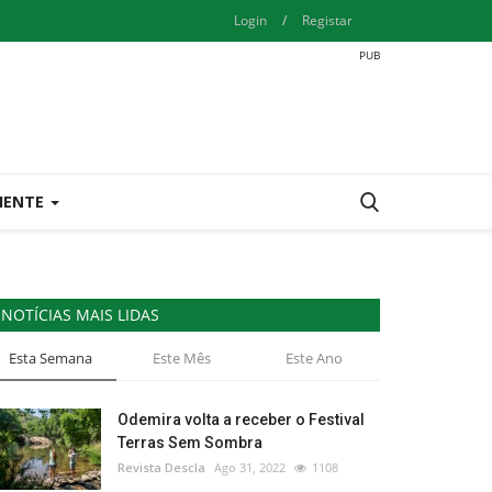
Login
/
Registar
IENTE
NOTÍCIAS MAIS LIDAS
Esta Semana
Este Mês
Este Ano
Odemira volta a receber o Festival
Terras Sem Sombra
Revista Descla
Ago 31, 2022
1108