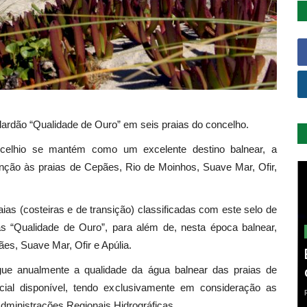
lardão “Qualidade de Ouro” em seis praias do concelho.
ncelhio se mantém como um excelente destino balnear, a
tinção às praias de Cepães, Rio de Moinhos, Suave Mar, Ofir,
ias (costeiras e de transição) classificadas com este selo de
as “Qualidade de Ouro”, para além de, nesta época balnear,
ães, Suave Mar, Ofir e Apúlia.
gue anualmente a qualidade da água balnear das praias de
cial disponível, tendo exclusivamente em consideração as
Administrações Regionais Hidrográficas.