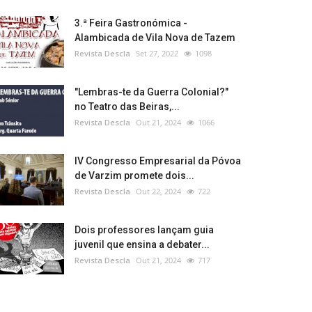
3.ª Feira Gastronómica -
Alambicada de Vila Nova de Tazem
Revista Descla
Set 27, 2022
1098
"Lembras-te da Guerra Colonial?"
no Teatro das Beiras,...
Revista Descla
Out 21, 2024
1066
IV Congresso Empresarial da Póvoa
de Varzim promete dois...
Revista Descla
Out 22, 2024
722
Dois professores lançam guia
juvenil que ensina a debater...
Revista Descla
Out 21, 2024
717