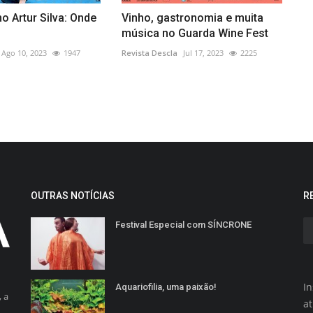
o Artur Silva: Onde
Vinho, gastronomia e muita
música no Guarda Wine Fest
Ago 10, 2023
1947
Revista Descla
Jul 17, 2023
2225
OUTRAS NOTÍCIAS
R
Festival Especial com SÍNCRONE
In
Aquariofilia, uma paixão!
 a
a