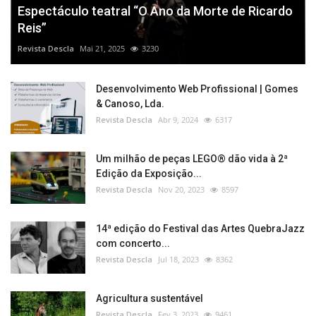
Espectáculo teatral “O Ano da Morte de Ricardo
Reis”
Revista Descla
Mai 21, 2025
3230
Desenvolvimento Web Profissional | Gomes
& Canoso, Lda.
Revista Descla
Abr 9, 2024
6317
Um milhão de peças LEGO® dão vida à 2ª
Edição da Exposição...
Revista Descla
Nov 20, 2023
8597
14ª edição do Festival das Artes QuebraJazz
com concerto...
Revista Descla
Jul 18, 2023
8362
Agricultura sustentável
Revista Descla
Fev 3, 2023
9461