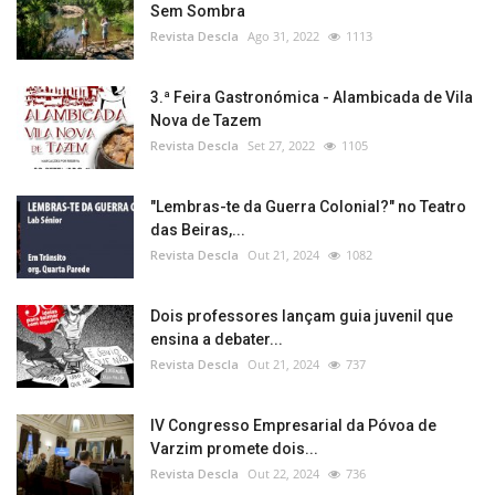
Sem Sombra
Revista Descla
Ago 31, 2022
1113
3.ª Feira Gastronómica - Alambicada de Vila
Nova de Tazem
Revista Descla
Set 27, 2022
1105
"Lembras-te da Guerra Colonial?" no Teatro
das Beiras,...
Revista Descla
Out 21, 2024
1082
Dois professores lançam guia juvenil que
ensina a debater...
Revista Descla
Out 21, 2024
737
IV Congresso Empresarial da Póvoa de
Varzim promete dois...
Revista Descla
Out 22, 2024
736