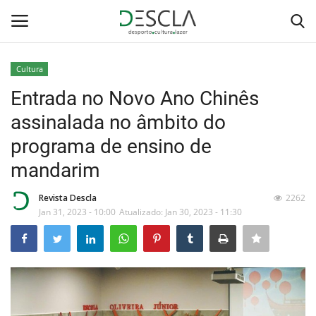
Cultura
Login
Registar
Entrada no Novo Ano Chinês
assinalada no âmbito do
Home
programa de ensino de
...by Descla
mandarim
Desporto
Revista Descla
2262
Jan 31, 2023 - 10:00
Atualizado: Jan 30, 2023 - 11:30
Contactos
Sobre Nós
Educação