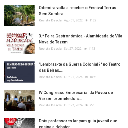
Odemira volta a receber o Festival Terras
Sem Sombra
Revista Descla
Ago 31, 2022
1129
3.ª Feira Gastronómica - Alambicada de Vila
Nova de Tazem
Revista Descla
Set 27, 2022
1113
"Lembras-te da Guerra Colonial?" no Teatro
das Beiras,...
Revista Descla
Out 21, 2024
1096
IV Congresso Empresarial da Póvoa de
Varzim promete dois...
Revista Descla
Out 22, 2024
751
Dois professores lançam guia juvenil que
ensina a debater...