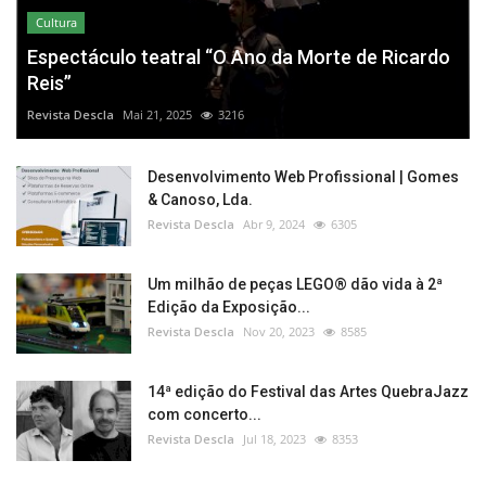
Cultura
Espectáculo teatral “O Ano da Morte de Ricardo
Reis”
Revista Descla
Mai 21, 2025
3216
Desenvolvimento Web Profissional | Gomes
& Canoso, Lda.
Revista Descla
Abr 9, 2024
6305
Um milhão de peças LEGO® dão vida à 2ª
Edição da Exposição...
Revista Descla
Nov 20, 2023
8585
14ª edição do Festival das Artes QuebraJazz
com concerto...
Revista Descla
Jul 18, 2023
8353