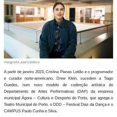
Estatuto Editorial
Saúde
Ficha técnica
Cultura
Fotografia: José Caldeira
Lazer
A partir de janeiro 2023, Cristina Planas Leitão e o programador
Ambiente
e curador norte-americano, Drew Klein, sucedem a Tiago
Guedes, num novo modelo de codireção artística do
Departamento de Artes Performativas (DAP) da empresa
municipal Ágora – Cultura e Desporto do Porto, que agrega o
Teatro Municipal do Porto, o DDD – Festival Dias da Dança e o
CAMPUS Paulo Cunha e Silva.