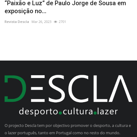
l
“Paixão e Luz” de Paulo Jorge de Sousa em
C
exposição no...
P
Revista Descla
Mar 26, 2023
2701
Re
O projecto Descla tem por objectivo promover o desporto, a cultura e
o lazer português, tanto em Portugal como no resto do mundo.