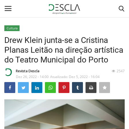
Cultura
Login
Registar
Drew Klein junta-se a Cristina
Planas Leitão na direção artística
Home
do Teatro Municipal do Porto
...by Descla
Revista Descla
2547
Dez 26, 2022 - 14:00
Atualizado: Dez 5, 2022 - 16:04
Desporto
Contactos
Sobre Nós
Educação