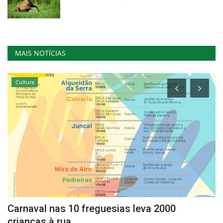
MAIS NOTÍCIAS
Cultura
Carnaval nas 10 freguesias leva 2000
I
crianças à rua
o