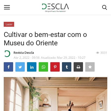
Lazer
Login
Registar
Cultivar o bem-estar com o
Museu do Oriente
Home
Revista Descla
3031
...by Descla
Abr 2, 2022 - 09:56
Atualizado: Mar 29, 2022 - 10:27
Desporto
Contactos
Sobre Nós
Educação