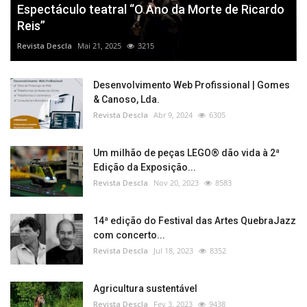
Espectáculo teatral “O Ano da Morte de Ricardo
Reis”
Revista Descla
Mai 21, 2025
3215
Desenvolvimento Web Profissional | Gomes
& Canoso, Lda.
Revista Descla
Abr 9, 2024
6305
Um milhão de peças LEGO® dão vida à 2ª
Edição da Exposição...
Revista Descla
Nov 20, 2023
8583
14ª edição do Festival das Artes QuebraJazz
com concerto...
Revista Descla
Jul 18, 2023
8352
Agricultura sustentável
Revista Descla
Fev 3, 2023
9438