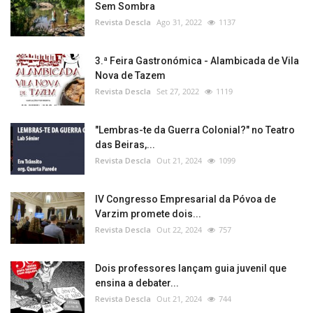
Sem Sombra
Revista Descla
Ago 31, 2022
1137
3.ª Feira Gastronómica - Alambicada de Vila
Nova de Tazem
Revista Descla
Set 27, 2022
1119
"Lembras-te da Guerra Colonial?" no Teatro
das Beiras,...
Revista Descla
Out 21, 2024
1099
IV Congresso Empresarial da Póvoa de
Varzim promete dois...
Revista Descla
Out 22, 2024
757
Dois professores lançam guia juvenil que
ensina a debater...
Revista Descla
Out 21, 2024
744