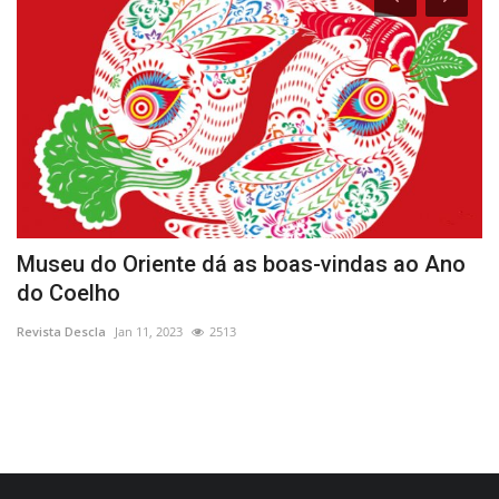
Museu do Oriente dá as boas-vindas ao Ano
M
do Coelho
p
Revista Descla
Jan 11, 2023
2513
Re