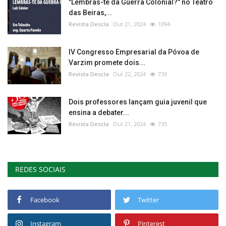
"Lembras-te da Guerra Colonial?" no Teatro
das Beiras,...
Revista Descla
Out 21, 2024
1094
IV Congresso Empresarial da Póvoa de
Varzim promete dois...
Revista Descla
Out 22, 2024
739
Dois professores lançam guia juvenil que
ensina a debater...
Revista Descla
Out 21, 2024
735
REDES SOCIAIS
Facebook
Twitter
Instagram
Pinterest