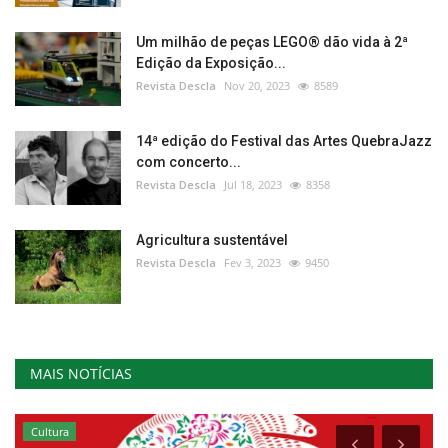
Um milhão de peças LEGO® dão vida à 2ª
Edição da Exposição...
Revista Descla
Nov 20, 2023
8589
14ª edição do Festival das Artes QuebraJazz
com concerto...
Revista Descla
Jul 18, 2023
8358
Agricultura sustentável
Revista Descla
Fev 3, 2023
9450
MAIS NOTÍCIAS
Cultura