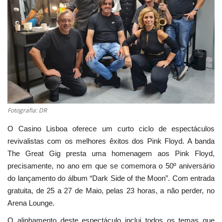
Estatuto Editorial
Saúde
Ficha técnica
Cultura
Fotografia: DR
Lazer
O Casino Lisboa oferece um curto ciclo de espectáculos
revivalistas com os melhores êxitos dos Pink Floyd. A banda
Ambiente
The Great Gig presta uma homenagem aos Pink Floyd,
precisamente, no ano em que se comemora o 50º aniversário
do lançamento do álbum “Dark Side of the Moon”. Com entrada
gratuita, de 25 a 27 de Maio, pelas 23 horas, a não perder, no
Arena Lounge.
O alinhamento deste espectáculo inclui todos os temas que