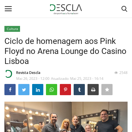
Cultura
Login
Registar
Ciclo de homenagem aos Pink
Floyd no Arena Lounge do Casino
Home
Lisboa
...by Descla
Revista Descla
2548
Mai 26, 2023 - 12:00
Atualizado: Mai 25, 2023 - 16:14
Desporto
Contactos
Sobre Nós
Educação