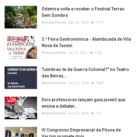
Odemira volta a receber o Festival Terras
Sem Sombra
Revista Descla
Ago 31, 2022
1110
3.ª Feira Gastronómica - Alambicada de Vila
Nova de Tazem
Revista Descla
Set 27, 2022
1102
"Lembras-te da Guerra Colonial?" no Teatro
das Beiras,...
Revista Descla
Out 21, 2024
1068
Dois professores lançam guia juvenil que
ensina a debater...
Revista Descla
Out 21, 2024
727
IV Congresso Empresarial da Póvoa de
Varzim promete dois...