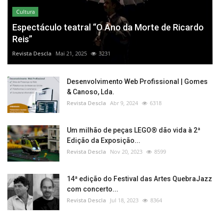
Cultura
Espectáculo teatral “O Ano da Morte de Ricardo
Reis”
Revista Descla
Mai 21, 2025
3231
Desenvolvimento Web Profissional | Gomes
& Canoso, Lda.
Revista Descla
Abr 9, 2024
6318
Um milhão de peças LEGO® dão vida à 2ª
Edição da Exposição...
Revista Descla
Nov 20, 2023
8599
14ª edição do Festival das Artes QuebraJazz
com concerto...
Revista Descla
Jul 18, 2023
8364