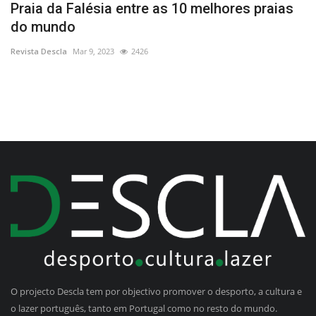
Praia da Falésia entre as 10 melhores praias
I
do mundo
L
Revista Descla
Mar 9, 2023
2426
Re
O projecto Descla tem por objectivo promover o desporto, a cultura e
o lazer português, tanto em Portugal como no resto do mundo.