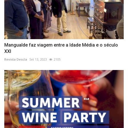
Mangualde faz viagem entre a Idade Média e o século
XXI
Revista Descla
Set 13, 2023
2105