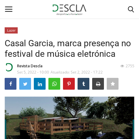
Lazer
Login
Registar
Casal Garcia, marca presença no
festival de música eletrónica
Home
Revista Descla
2755
...by Descla
Set 5, 2022 - 10:00
Atualizado: Set 2, 2022 - 17:22
Desporto
Contactos
Sobre Nós
Educação