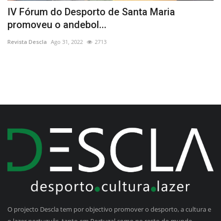
IV Fórum do Desporto de Santa Maria
X
promoveu o andebol...
i
Revista Descla
Ago 31, 2022
2713
Re
O projecto Descla tem por objectivo promover o desporto, a cultura e