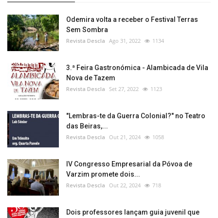
Odemira volta a receber o Festival Terras
Sem Sombra
Revista Descla
Ago 31, 2022
1134
3.ª Feira Gastronómica - Alambicada de Vila
Nova de Tazem
Revista Descla
Set 27, 2022
1123
"Lembras-te da Guerra Colonial?" no Teatro
das Beiras,...
Revista Descla
Out 21, 2024
1058
IV Congresso Empresarial da Póvoa de
Varzim promete dois...
Revista Descla
Out 22, 2024
718
Dois professores lançam guia juvenil que