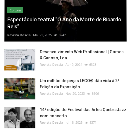
Cultura
Espectáculo teatral “O Ano da Morte de Ricardo
Reis”
Revista Descla
Mai 21, 2025
3242
Desenvolvimento Web Profissional | Gomes
& Canoso, Lda.
Revista Descla
Abr 9, 2024
6323
Um milhão de peças LEGO® dão vida à 2ª
Edição da Exposição...
Revista Descla
Nov 20, 2023
8606
14ª edição do Festival das Artes QuebraJazz
com concerto...
Revista Descla
Jul 18, 2023
8371