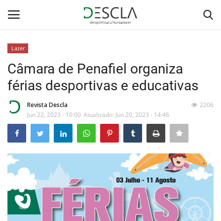
Lazer
Login
Registar
Câmara de Penafiel organiza
férias desportivas e educativas
Home
Revista Descla
2206
...by Descla
Jun 22, 2023 - 10:00
Atualizado: Jun 20, 2023 - 14:46
Desporto
Contactos
Sobre Nós
Educação