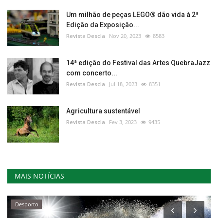
Um milhão de peças LEGO® dão vida à 2ª
Edição da Exposição...
Revista Descla
Nov 20, 2023
8583
14ª edição do Festival das Artes QuebraJazz
com concerto...
Revista Descla
Jul 18, 2023
8351
Agricultura sustentável
Revista Descla
Fev 3, 2023
9435
MAIS NOTÍCIAS
Desporto