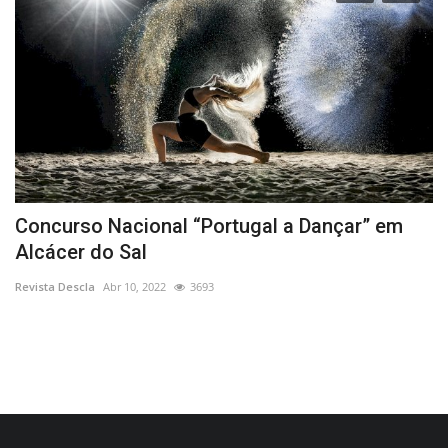
Concurso Nacional “Portugal a Dançar” em
E
Alcácer do Sal
P
Revista Descla
Abr 10, 2022
3693
Re