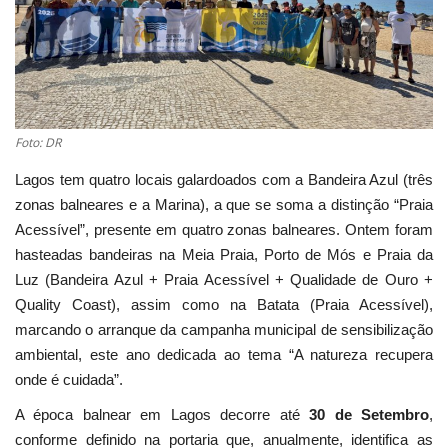
Estatuto Editorial
Saúde
Ficha técnica
Foto: DR
Lagos tem quatro locais galardoados com a Bandeira Azul (três
Cultura
zonas balneares e a Marina), a que se soma a distinção “Praia
Acessível”, presente em quatro zonas balneares. Ontem foram
Lazer
hasteadas bandeiras na Meia Praia, Porto de Mós e Praia da
Luz (Bandeira Azul + Praia Acessível + Qualidade de Ouro +
Ambiente
Quality Coast), assim como na Batata (Praia Acessível),
marcando o arranque da campanha municipal de sensibilização
ambiental, este ano dedicada ao tema “A natureza recupera
onde é cuidada”.
A época balnear em Lagos decorre até
30 de Setembro
,
conforme definido na portaria que, anualmente, identifica as