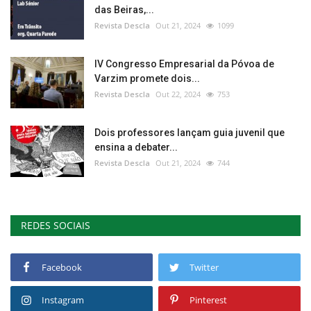
das Beiras,...
Revista Descla
Out 21, 2024
1099
IV Congresso Empresarial da Póvoa de
Varzim promete dois...
Revista Descla
Out 22, 2024
753
Dois professores lançam guia juvenil que
ensina a debater...
Revista Descla
Out 21, 2024
744
REDES SOCIAIS
Facebook
Twitter
Instagram
Pinterest