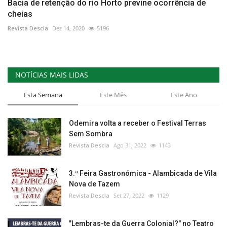
Bacia de retenção do rio Horto previne ocorrência de
cheias
Revista Descla
Dez 14, 2020
5196
NOTÍCIAS MAIS LIDAS
Esta Semana
Este Mês
Este Ano
Odemira volta a receber o Festival Terras
Sem Sombra
Revista Descla
Ago 31, 2022
1143
3.ª Feira Gastronómica - Alambicada de Vila
Nova de Tazem
Revista Descla
Set 27, 2022
1129
"Lembras-te da Guerra Colonial?" no Teatro