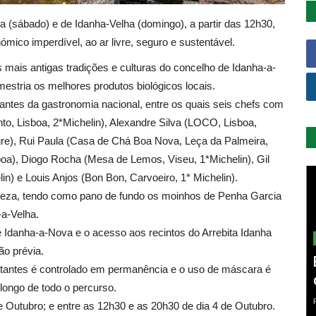
a (sábado) e de Idanha-Velha (domingo), a partir das 12h30,
ómico imperdível, ao ar livre, seguro e sustentável.
ais antigas tradições e culturas do concelho de Idanha-a-
stria os melhores produtos biológicos locais.
ntes da gastronomia nacional, entre os quais seis chefs com
nto, Lisboa, 2*Michelin), Alexandre Silva (LOCO, Lisboa,
egre), Rui Paula (Casa de Chá Boa Nova, Leça da Palmeira,
boa), Diogo Rocha (Mesa de Lemos, Viseu, 1*Michelin), Gil
n) e Louis Anjos (Bon Bon, Carvoeiro, 1* Michelin).
tureza, tendo como pano de fundo os moinhos de Penha Garcia
-a-Velha.
Idanha-a-Nova e o acesso aos recintos do Arrebita Idanha
ão prévia.
sitantes é controlado em permanência e o uso de máscara é
longo de todo o percurso.
e Outubro; e entre as 12h30 e as 20h30 de dia 4 de Outubro.