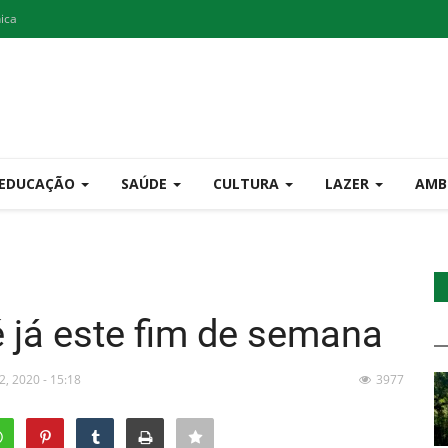
nica
EDUCAÇÃO
SAÚDE
CULTURA
LAZER
AMB
é já este fim de semana
2, 2020 - 15:18
3977