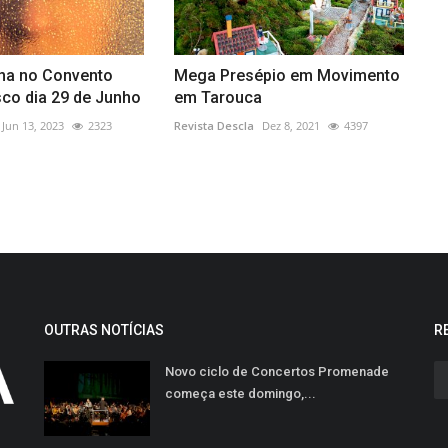
na no Convento
Mega Presépio em Movimento
sco dia 29 de Junho
em Tarouca
Jun 13, 2023
2323
Revista Descla
Dez 8, 2021
4397
OUTRAS NOTÍCIAS
R
Novo ciclo de Concertos Promenade
começa este domingo,...