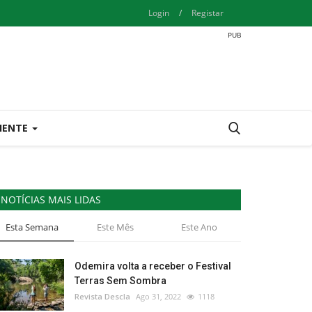
Login
/
Registar
IENTE
NOTÍCIAS MAIS LIDAS
Esta Semana
Este Mês
Este Ano
Odemira volta a receber o Festival
Terras Sem Sombra
Revista Descla
Ago 31, 2022
1118