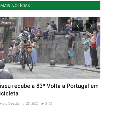
MAIS NOTÍCIAS
Desporto
Desporto
iseu recebe a 83ª Volta a Portugal em
Calendário
icicleta
divulgado
vista Descla
Jul 27, 2022
3192
Revista Descla
Ma