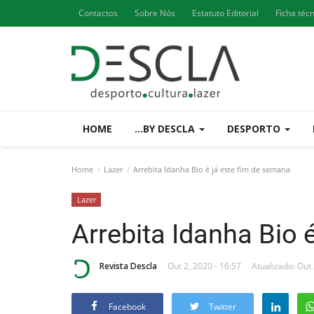
Contactos
Sobre Nós
Estatuto Editorial
Ficha téc
HOME
...BY DESCLA
DESPORTO
Home
Lazer
Arrebita Idanha Bio é já este fim de semana
Lazer
Arrebita Idanha Bio 
Revista Descla
Out 2, 2020 - 16:57
Atualizado: Out 
Facebook
Twitter