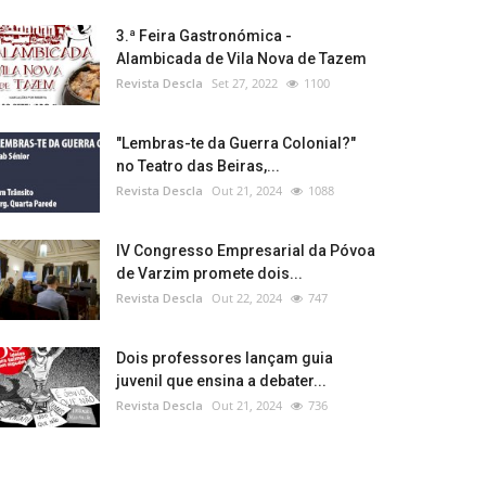
3.ª Feira Gastronómica -
Alambicada de Vila Nova de Tazem
Revista Descla
Set 27, 2022
1100
"Lembras-te da Guerra Colonial?"
no Teatro das Beiras,...
Revista Descla
Out 21, 2024
1088
IV Congresso Empresarial da Póvoa
de Varzim promete dois...
Revista Descla
Out 22, 2024
747
Dois professores lançam guia
juvenil que ensina a debater...
Revista Descla
Out 21, 2024
736