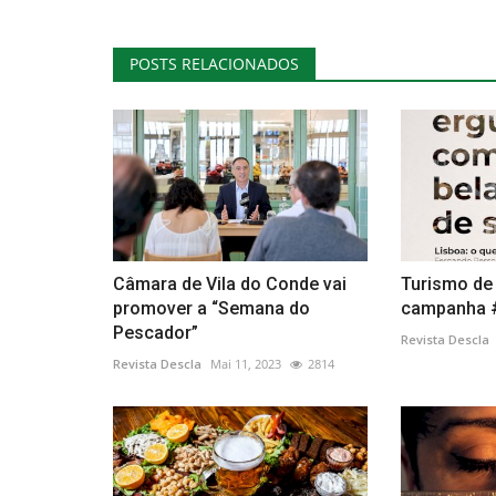
POSTS RELACIONADOS
Ambiente
Câmara de Vila do Conde vai
Turismo de 
promover a “Semana do
campanha #
Cascata da Ribeira Grande na I
Pescador”
Revista Descla
Flores
Revista Descla
Mai 11, 2023
2814
Lino Ramos
Jul 1, 2016
2575