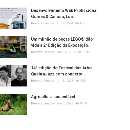
Desenvolvimento Web Profissional |
Gomes & Canoso, Lda.
Revista Descla
Abr 9, 2024
6305
Um milhão de peças LEGO® dão
vida à 2ª Edição da Exposição...
Revista Descla
Nov 20, 2023
8585
14ª edição do Festival das Artes
QuebraJazz com concerto...
Revista Descla
Jul 18, 2023
8354
Agricultura sustentável
Revista Descla
Fev 3, 2023
9444