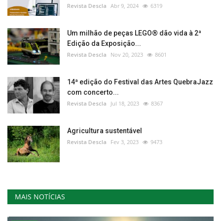
Revista Descla
Abr 9, 2024
6319
Um milhão de peças LEGO® dão vida à 2ª
Edição da Exposição...
Revista Descla
Nov 20, 2023
8601
14ª edição do Festival das Artes QuebraJazz
com concerto...
Revista Descla
Jul 18, 2023
8367
Agricultura sustentável
Revista Descla
Fev 3, 2023
9473
MAIS NOTÍCIAS