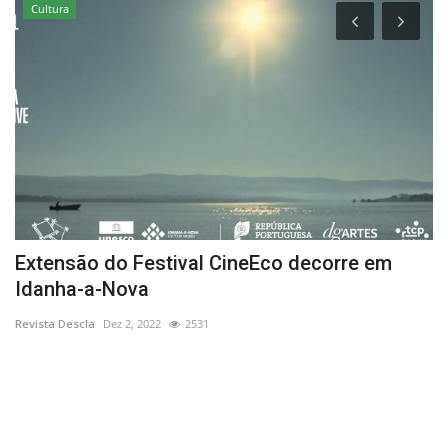
Cultura
Extensão do Festival CineEco decorre em
L
Idanha-a-Nova
Re
Revista Descla
Dez 2, 2022
2531