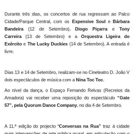
Durante três dias, os concertos de rua regressam ao Palco
Cidade/Parque Central, com os
Expensive Soul
e
Bárbara
Bandeira
(12 de Setembro),
Diogo Piçarra
e
Tony
Carreira
(13 de Setembro) e a
Orquestra Ligeira do
Exército
e
The Lucky Duckies
(14 de Setembro). A entrada é
livre.
Dias 13 e 14 de Setembro, realizam-se no Cineteatro D. João V
dois espectáculos de música com a
Nina Toc Toc
.
Ao nível da dança, o Espaço Fernando Relvas (Recreios da
Amadora) vai receber uma reposição do espectáculo
“Gate
57”, pela Quorum Dance Company
, no dia 4 de Setembro.
A 11.ª edição do projecto “
Conversas na Rua”
traz à cidade
mais intervenções de arte pública mural, em articulação com o