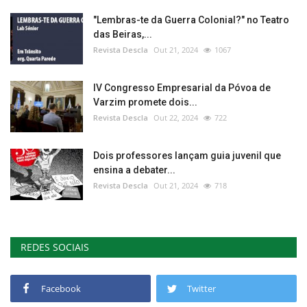
"Lembras-te da Guerra Colonial?" no Teatro
das Beiras,...
Revista Descla
Out 21, 2024
1067
IV Congresso Empresarial da Póvoa de
Varzim promete dois...
Revista Descla
Out 22, 2024
722
Dois professores lançam guia juvenil que
ensina a debater...
Revista Descla
Out 21, 2024
718
REDES SOCIAIS
Facebook
Twitter