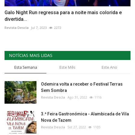
Galo Night Run regressa para a noite mais colorida e
divertida...
Revista Descla
Jul 7, 2023
2272
NOTÍCIAS MAIS LIDAS
Esta Semana
Este Mês
Este Ano
Odemira volta a receber o Festival Terras
Sem Sombra
Revista Descla
Ago 31, 2022
1116
3.ª Feira Gastronómica - Alambicada de Vila
Nova de Tazem
Revista Descla
Set 27, 2022
1105