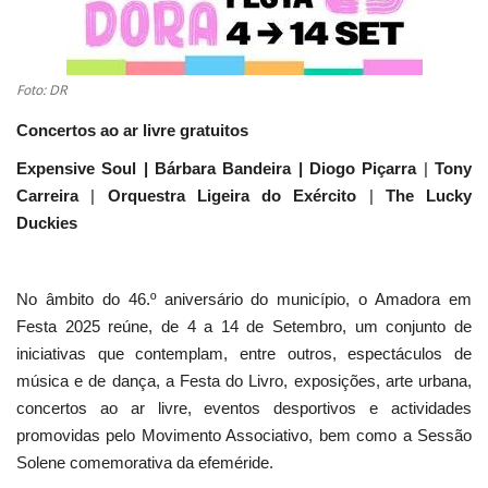
Estatuto Editorial
Foto: DR
Saúde
Concertos ao ar livre gratuitos
Ficha técnica
Expensive Soul | Bárbara Bandeira | Diogo Piçarra
|
Tony
Carreira
|
Orquestra Ligeira do Exército
|
The Lucky
Cultura
Duckies
Lazer
No âmbito do 46.º aniversário do município, o Amadora em
Ambiente
Festa 2025 reúne, de 4 a 14 de Setembro, um conjunto de
iniciativas que contemplam, entre outros, espectáculos de
música e de dança, a Festa do Livro, exposições, arte urbana,
concertos ao ar livre, eventos desportivos e actividades
promovidas pelo Movimento Associativo, bem como a Sessão
Solene comemorativa da efeméride.