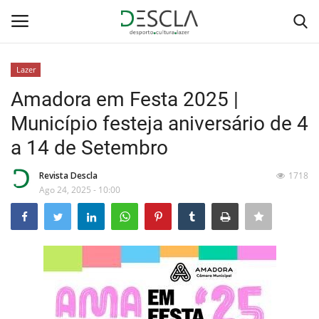
Lazer
Login
Registar
Amadora em Festa 2025 |
Município festeja aniversário de 4
Home
a 14 de Setembro
...by Descla
Revista Descla
1718
Ago 24, 2025 - 10:00
Desporto
Contactos
Sobre Nós
Educação