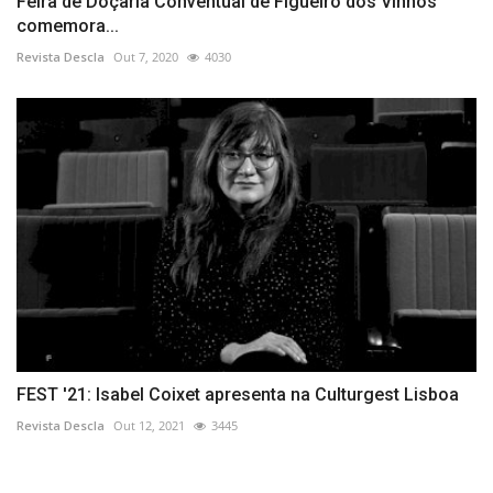
Feira de Doçaria Conventual de Figueiró dos Vinhos
comemora...
Revista Descla
Out 7, 2020
4030
FEST '21: Isabel Coixet apresenta na Culturgest Lisboa
Revista Descla
Out 12, 2021
3445