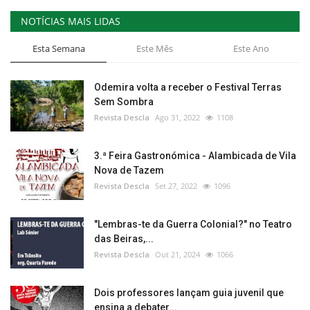
NOTÍCIAS MAIS LIDAS
Esta Semana
Este Mês
Este Ano
Odemira volta a receber o Festival Terras
Sem Sombra
Revista Descla
Ago 31, 2022
1108
3.ª Feira Gastronómica - Alambicada de Vila
Nova de Tazem
Revista Descla
Set 27, 2022
1096
"Lembras-te da Guerra Colonial?" no Teatro
das Beiras,...
Revista Descla
Out 21, 2024
1066
Dois professores lançam guia juvenil que
ensina a debater...