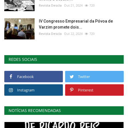
Revista Descla
Out 21, 2024
720
IV Congresso Empresarial da Póvoa de
Varzim promete dois...
Revista Descla
Out 22, 2024
720
REDES SOCIAIS
Facebook
Twitter
Instagram
Pinterest
NOTÍCIAS RECOMENDADAS