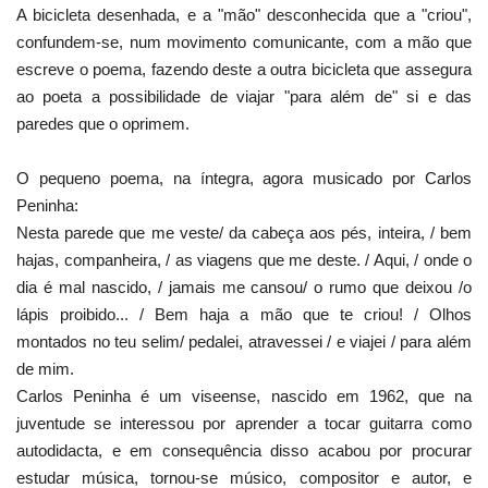
A bicicleta desenhada, e a "mão" desconhecida que a "criou",
confundem-se, num movimento comunicante, com a mão que
escreve o poema, fazendo deste a outra bicicleta que assegura
ao poeta a possibilidade de viajar "para além de" si e das
paredes que o oprimem.
O pequeno poema, na íntegra, agora musicado por Carlos
Peninha:
Nesta parede que me veste/ da cabeça aos pés, inteira, / bem
hajas, companheira, / as viagens que me deste. / Aqui, / onde o
dia é mal nascido, / jamais me cansou/ o rumo que deixou /o
lápis proibido... / Bem haja a mão que te criou! / Olhos
montados no teu selim/ pedalei, atravessei / e viajei / para além
de mim.
Carlos Peninha é um viseense, nascido em 1962, que na
juventude se interessou por aprender a tocar guitarra como
autodidacta, e em consequência disso acabou por procurar
estudar música, tornou-se músico, compositor e autor, e