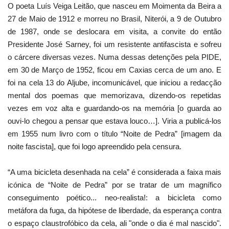
O poeta Luís Veiga Leitão, que nasceu em Moimenta da Beira a
27 de Maio de 1912 e morreu no Brasil, Niterói, a 9 de Outubro
de 1987, onde se deslocara em visita, a convite do então
Presidente José Sarney, foi um resistente antifascista e sofreu
o cárcere diversas vezes. Numa dessas detenções pela PIDE,
em 30 de Março de 1952, ficou em Caxias cerca de um ano. E
foi na cela 13 do Aljube, incomunicável, que iniciou a redacção
mental dos poemas que memorizava, dizendo-os repetidas
vezes em voz alta e guardando-os na memória [o guarda ao
ouvi-lo chegou a pensar que estava louco…]. Viria a publicá-los
em 1955 num livro com o título “Noite de Pedra” [imagem da
noite fascista], que foi logo apreendido pela censura.
“A uma bicicleta desenhada na cela” é considerada a faixa mais
icónica de “Noite de Pedra” por se tratar de um magnífico
conseguimento poético... neo-realista!: a bicicleta como
metáfora da fuga, da hipótese de liberdade, da esperança contra
o espaço claustrofóbico da cela, ali "onde o dia é mal nascido".