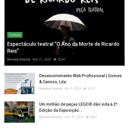
Cultura
Espectáculo teatral “O Ano da Morte de Ricardo
Reis”
Revista Descla
Mai 21, 2025
3234
Desenvolvimento Web Profissional | Gomes
& Canoso, Lda.
Revista Descla
Abr 9, 2024
6319
Um milhão de peças LEGO® dão vida à 2ª
Edição da Exposição...
Revista Descla
Nov 20, 2023
8601