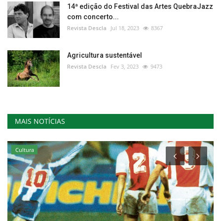
14ª edição do Festival das Artes QuebraJazz
com concerto...
Revista Descla
Jul 18, 2023
8367
Agricultura sustentável
Revista Descla
Fev 3, 2023
9473
MAIS NOTÍCIAS
Cultura