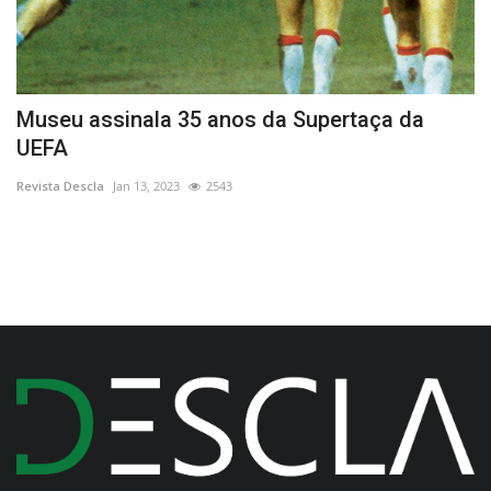
Museu assinala 35 anos da Supertaça da
1
UEFA
E
Revista Descla
Jan 13, 2023
2543
Re