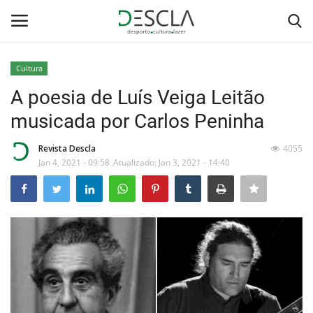
Cultura
Login
Registar
A poesia de Luís Veiga Leitão
musicada por Carlos Peninha
Home
Revista Descla
4055
...by Descla
Jan 4, 2021 - 09:58
Atualizado: Jan 3, 2021 - 14:40
Desporto
Contactos
Sobre Nós
Educação