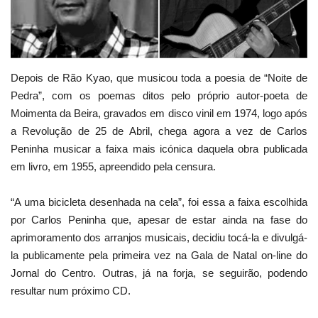
Estatuto Editorial
Saúde
Depois de Rão Kyao, que musicou toda a poesia de “Noite de
Pedra”, com os poemas ditos pelo próprio autor-poeta de
Ficha técnica
Moimenta da Beira, gravados em disco vinil em 1974, logo após
a Revolução de 25 de Abril, chega agora a vez de Carlos
Cultura
Peninha musicar a faixa mais icónica daquela obra publicada
em livro, em 1955, apreendido pela censura.
Lazer
“A uma bicicleta desenhada na cela”, foi essa a faixa escolhida
Ambiente
por Carlos Peninha que, apesar de estar ainda na fase do
aprimoramento dos arranjos musicais, decidiu tocá-la e divulgá-
la publicamente pela primeira vez na Gala de Natal on-line do
Jornal do Centro. Outras, já na forja, se seguirão, podendo
resultar num próximo CD.