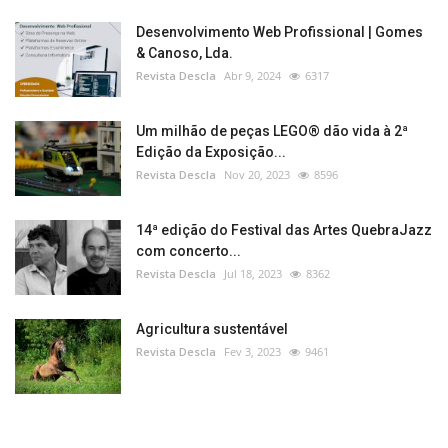
Desenvolvimento Web Profissional | Gomes
& Canoso, Lda.
Revista Descla
Abr 9, 2024
6317
Um milhão de peças LEGO® dão vida à 2ª
Edição da Exposição...
Revista Descla
Nov 20, 2023
8596
14ª edição do Festival das Artes QuebraJazz
com concerto...
Revista Descla
Jul 18, 2023
8362
Agricultura sustentável
Revista Descla
Fev 3, 2023
9461