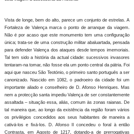
Vista de longe, bem do alto, parece um conjunto de estrelas. A
Fortaleza de Valença marca o ponto de arranque da viagem.
Não é por acaso que este monumento tem uma configuração
única; trata-se de uma construção militar abaluartada, pensada
para defender Valença dos ataques desde tempos imemoriais.
Tal tem sido a história da actual cidade: sucessivos invasores
tentaram-na tomar, não fosse ela um ponto central da pátria. Foi
aqui que nasceu São Teotónio, o primeiro santo português a ser
canonizado. Nascido em 1082, o padroeiro da cidade foi um
importante aliado e conselheiro de D. Afonso Henriques. Mas
nem a protecção santa impediu Valença de ser constantemente
assaltada – situação essa, aliás, comum às zonas raianas. De
tal maneira que, ao longo da existência da região foram vários
os privilégios concedidos aos seus habitantes de maneira a
cativá-los e fixá-los. D. Afonso II concedeu o foral à então
Contrasta, em Agosto de 1217, dotando-a de prerrogativas