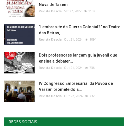
Nova de Tazem
Revista Descla
Set 27, 2022
1102
"Lembras-te da Guerra Colonial?" no Teatro
das Beiras,...
Revista Descla
Out 21, 2024
1094
Dois professores lançam guia juvenil que
ensina a debater...
Revista Descla
Out 21, 2024
736
IV Congresso Empresarial da Póvoa de
Varzim promete dois...
Revista Descla
Out 22, 2024
732
REDES SOCIAIS