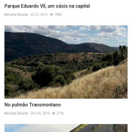
Parque Eduardo VII, um oásis na capital
Revista Descla
Jul 21, 2014
7868
No pulmão Transmontano
Revista Descla
Out 30, 2018
2716