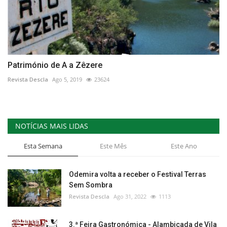
Património de A a Zêzere
Revista Descla
Ago 5, 2019
23624
NOTÍCIAS MAIS LIDAS
Esta Semana
Este Mês
Este Ano
Odemira volta a receber o Festival Terras
Sem Sombra
Revista Descla
Ago 31, 2022
1113
3.ª Feira Gastronómica - Alambicada de Vila