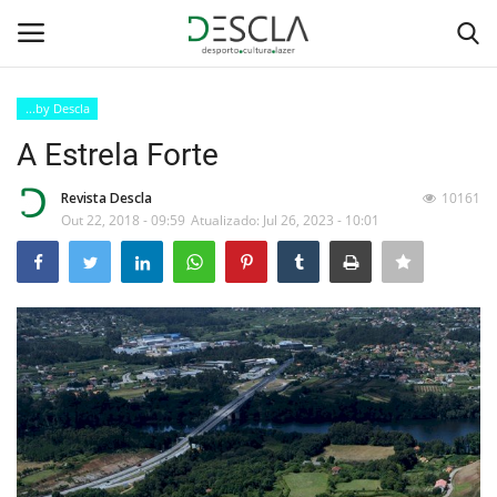
...by Descla
Login
Registar
A Estrela Forte
Home
Revista Descla
10161
Out 22, 2018 - 09:59
Atualizado: Jul 26, 2023 - 10:01
...by Descla
Desporto
Contactos
Sobre Nós
Educação