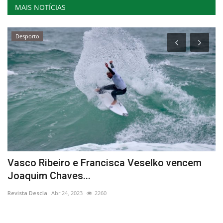
MAIS NOTÍCIAS
Desporto
m
Vasco Ribeiro e Francisca Veselko vencem
L
Joaquim Chaves...
A
Revista Descla
Abr 24, 2023
2260
Re