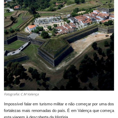
Estatuto Editorial
Saúde
Ficha técnica
Cultura
Lazer
Ambiente
Fotografia: C.M Valença
Impossível falar em turismo militar e não começar por uma dos
fortalezas mais renomadas do país. É em Valença que começa
esta viagem à descoberta da História.