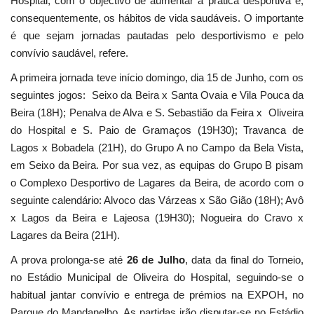
Hospital, com o objectivo de aumentar a prática desportiva e,
consequentemente, os hábitos de vida saudáveis. O importante
é que sejam jornadas pautadas pelo desportivismo e pelo
convívio saudável, refere.
A primeira jornada teve início domingo, dia 15 de Junho, com os
seguintes jogos: Seixo da Beira x Santa Ovaia e Vila Pouca da
Beira (18H); Penalva de Alva e S. Sebastião da Feira x Oliveira
do Hospital e S. Paio de Gramaços (19H30); Travanca de
Lagos x Bobadela (21H), do Grupo A no Campo da Bela Vista,
em Seixo da Beira. Por sua vez, as equipas do Grupo B pisam
o Complexo Desportivo de Lagares da Beira, de acordo com o
seguinte calendário: Alvoco das Várzeas x São Gião (18H); Avô
x Lagos da Beira e Lajeosa (19H30); Nogueira do Cravo x
Lagares da Beira (21H).
A prova prolonga-se até
26 de Julho
, data da final do Torneio,
no Estádio Municipal de Oliveira do Hospital, seguindo-se o
habitual jantar convívio e entrega de prémios na EXPOH, no
Parque do Mandanelho. As partidas irão disputar-se no Estádio