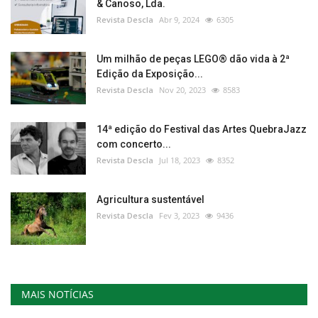
& Canoso, Lda.
Revista Descla
Abr 9, 2024
6305
Um milhão de peças LEGO® dão vida à 2ª
Edição da Exposição...
Revista Descla
Nov 20, 2023
8583
14ª edição do Festival das Artes QuebraJazz
com concerto...
Revista Descla
Jul 18, 2023
8352
Agricultura sustentável
Revista Descla
Fev 3, 2023
9436
MAIS NOTÍCIAS