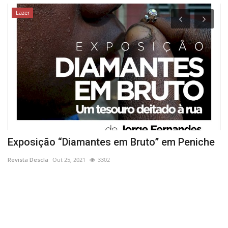
Lazer
Exposição “Diamantes em Bruto” em Peniche
P
Revista Descla
Out 25, 2021
3302
Re