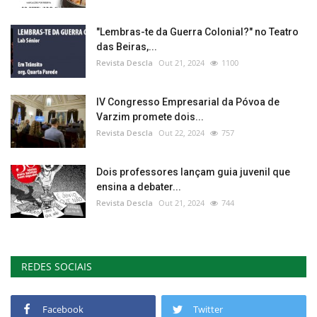
"Lembras-te da Guerra Colonial?" no Teatro
das Beiras,...
Revista Descla
Out 21, 2024
1100
IV Congresso Empresarial da Póvoa de
Varzim promete dois...
Revista Descla
Out 22, 2024
757
Dois professores lançam guia juvenil que
ensina a debater...
Revista Descla
Out 21, 2024
744
REDES SOCIAIS
Facebook
Twitter