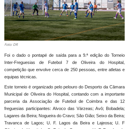
Estatuto Editorial
Saúde
Ficha técnica
Foto: DR
Cultura
Foi o dado o pontapé de saída para a 9.ª edição do Torneio
Inter-Freguesias de Futebol 7 de Oliveira do Hospital,
Lazer
competição que envolve cerca de 250 pessoas, entre atletas e
equipas técnicas.
Ambiente
Este torneio é organizado pelo pelouro do Desporto da Câmara
Municipal de Oliveira do Hospital, contando com a importante
parceria da Associação de Futebol de Coimbra e das 12
freguesias participantes: Alvoco das Várzeas; Avô; Bobadela;
Lagares da Beira; Nogueira do Cravo; São Gião; Seixo da Beira;
Travanca de Lagos; U. F. Lagos da Beira e Lajeosa; U. F