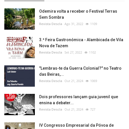
Odemira volta a receber o Festival Terras
Sem Sombra
Revista Descla
Ago 31, 2022
1109
3.ª Feira Gastronómica - Alambicada de Vila
Nova de Tazem
Revista Descla
Set 27, 2022
1102
"Lembras-te da Guerra Colonial?" no Teatro
das Beiras,...
Revista Descla
Out 21, 2024
1069
Dois professores lançam guia juvenil que
ensina a debater...
Revista Descla
Out 21, 2024
727
IV Congresso Empresarial da Póvoa de