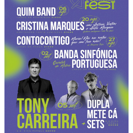
Estatuto Editorial
Saúde
Ficha técnica
Cultura
Lazer
Ambiente