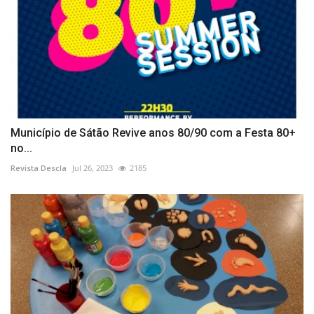
Município de Sátão Revive anos 80/90 com a Festa 80+
no...
Revista Descla
Jul 26, 2023
2185