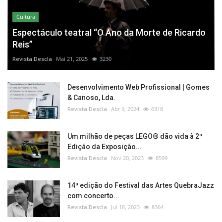
Cultura
Espectáculo teatral “O Ano da Morte de Ricardo
Reis”
Revista Descla
Mai 21, 2025
3230
Desenvolvimento Web Profissional | Gomes
& Canoso, Lda.
Revista Descla
Abr 9, 2024
6318
Um milhão de peças LEGO® dão vida à 2ª
Edição da Exposição...
Revista Descla
Nov 20, 2023
8599
14ª edição do Festival das Artes QuebraJazz
com concerto...
Revista Descla
Jul 18, 2023
8364