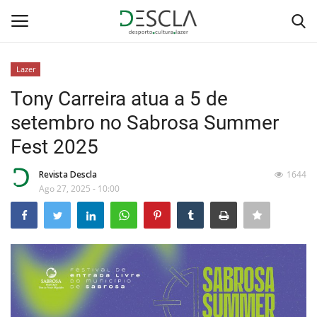
Lazer
Login
Registar
Tony Carreira atua a 5 de
setembro no Sabrosa Summer
Home
Fest 2025
...by Descla
Revista Descla
1644
Ago 27, 2025 - 10:00
Desporto
Contactos
Sobre Nós
Educação