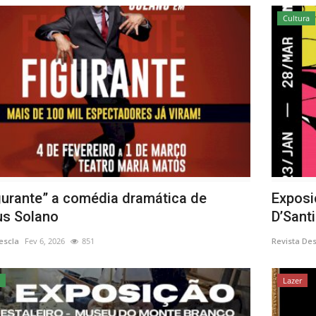
Cultura
gurante” a comédia dramática de
Exposi
s Solano
D’Santi
escla
Fev 6, 2026
851
Revista De
a
Lazer