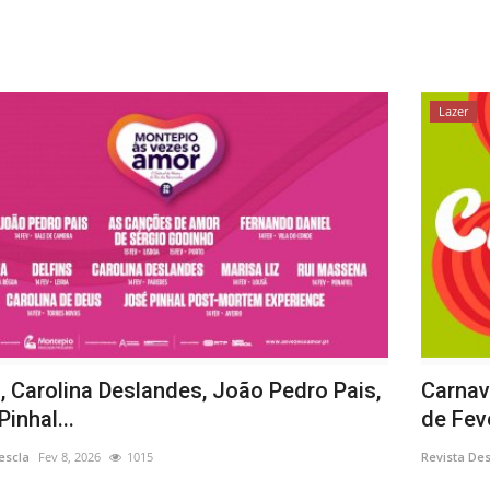
Lazer
, Carolina Deslandes, João Pedro Pais,
Carnav
inhal...
de Fev
escla
Fev 8, 2026
1015
Revista De