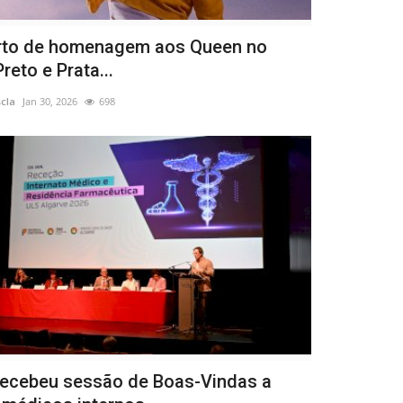
rto de homenagem aos Queen no
reto e Prata...
scla
Jan 30, 2026
698
recebeu sessão de Boas-Vindas a