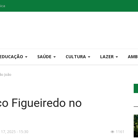
nica
EDUCAÇÃO
SAÚDE
CULTURA
LAZER
AMB
ão João
co Figueiredo no
 17, 2025 - 15:30
1161