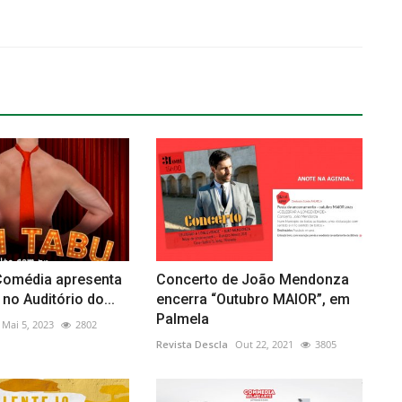
Comédia apresenta
Concerto de João Mendonza
no Auditório do...
encerra “Outubro MAIOR”, em
Palmela
Mai 5, 2023
2802
Revista Descla
Out 22, 2021
3805