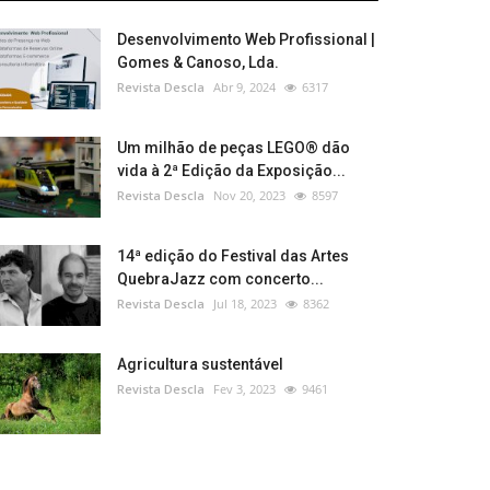
Desenvolvimento Web Profissional |
Gomes & Canoso, Lda.
Revista Descla
Abr 9, 2024
6317
Um milhão de peças LEGO® dão
vida à 2ª Edição da Exposição...
Revista Descla
Nov 20, 2023
8597
14ª edição do Festival das Artes
QuebraJazz com concerto...
Revista Descla
Jul 18, 2023
8362
Agricultura sustentável
Revista Descla
Fev 3, 2023
9461