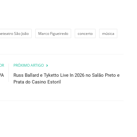
neteatro São João
Marco Figueiredo
concerto
música
OR
PRÓXIMO ARTIGO
VA
Russ Ballard e Tyketto Live In 2026 no Salão Preto e
Prata do Casino Estoril