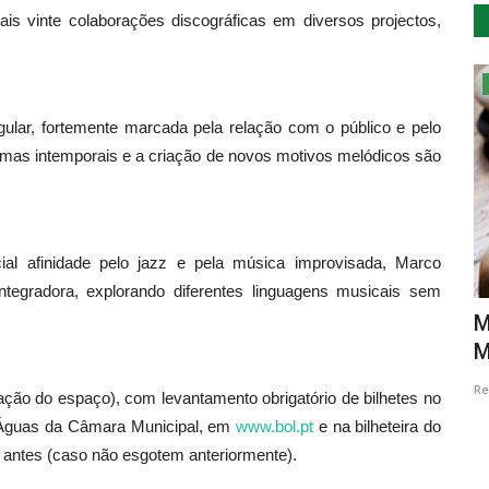
s vinte colaborações discográficas em diversos projectos,
Ambiente
gular, fortemente marcada pela relação com o público e pelo
temas intemporais e a criação de novos motivos melódicos são
al afinidade pelo jazz e pela música improvisada, Marco
tegradora, explorando diferentes linguagens musicais sem
ing com
Tecnologia e viticultura, uma dupla
M
com futuro
M
Revista Descla
Mai 9, 2020
4584
Re
tação do espaço), com levantamento obrigatório de bilhetes no
e Águas da Câmara Municipal, em
www.bol.pt
e na bilheteira do
 antes (caso não esgotem anteriormente).