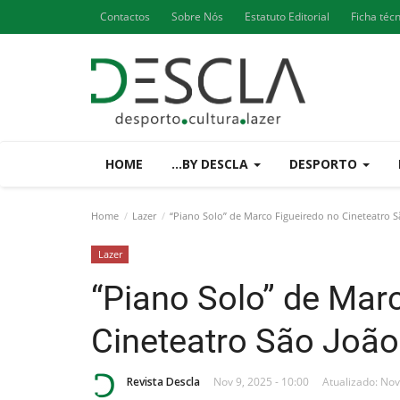
Contactos
Sobre Nós
Estatuto Editorial
Ficha téc
HOME
...BY DESCLA
DESPORTO
Home
Lazer
“Piano Solo” de Marco Figueiredo no Cineteatro S
Lazer
“Piano Solo” de Mar
Cineteatro São João
Revista Descla
Nov 9, 2025 - 10:00
Atualizado: Nov