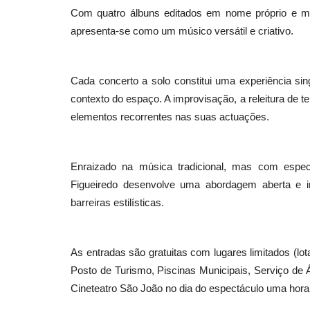
Com quatro álbuns editados em nome próprio e mai
apresenta-se como um músico versátil e criativo.
Lazer
Cada concerto a solo constitui uma experiência sin
contexto do espaço. A improvisação, a releitura de 
elementos recorrentes nas suas actuações.
Enraizado na música tradicional, mas com especi
Figueiredo desenvolve uma abordagem aberta e in
barreiras estilísticas.
Na senda da via Láctea - Trekk
estrelas no Parque...
Revista Descla
Out 23, 2021
3186
As entradas são gratuitas com lugares limitados (lo
Posto de Turismo, Piscinas Municipais, Serviço d
Cineteatro São João no dia do espectáculo uma hora