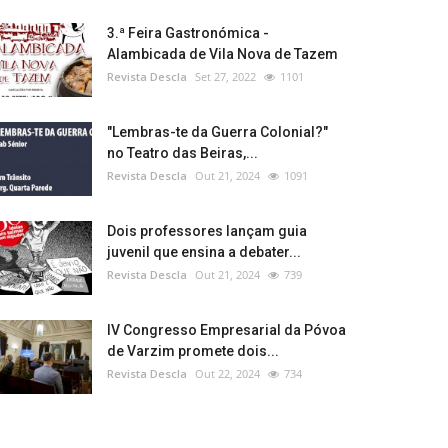
3.ª Feira Gastronómica -
Alambicada de Vila Nova de Tazem
Revista Descla
Set 27, 2022
1101
"Lembras-te da Guerra Colonial?"
no Teatro das Beiras,...
Revista Descla
Out 21, 2024
1091
Dois professores lançam guia
juvenil que ensina a debater...
Revista Descla
Out 21, 2024
739
IV Congresso Empresarial da Póvoa
de Varzim promete dois...
Revista Descla
Out 22, 2024
734