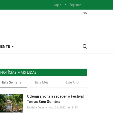
Login
/
Registar
IENTE
NOTÍCIAS MAIS LIDAS
Esta Semana
Este Mês
Este Ano
Odemira volta a receber o Festival
Terras Sem Sombra
Revista Descla
Ago 31, 2022
1113