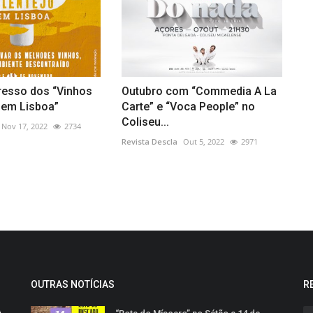
resso dos “Vinhos
Outubro com “Commedia A La
 em Lisboa”
Carte” e “Voca People” no
Coliseu...
Nov 17, 2022
2734
Revista Descla
Out 5, 2022
2971
OUTRAS NOTÍCIAS
R