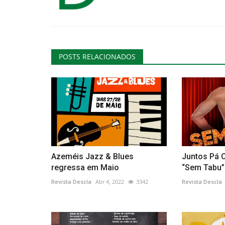
POSTS RELACIONADOS
Azeméis Jazz & Blues
Juntos Pá 
regressa em Maio
“Sem Tabu” 
Revista Descla
Abr 4, 2022
3342
Revista Descla