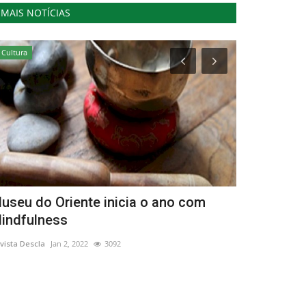
MAIS NOTÍCIAS
Cultura
Cultura
useu do Oriente inicia o ano com
Nova série
indfulness
Desconheci
vista Descla
Jan 2, 2022
3092
Revista Descla
De