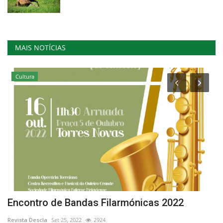
MAIS NOTÍCIAS
Cultura
Encontro de Bandas Filarmónicas 2022
C
p
Revista Descla
Set 25, 2022
2924