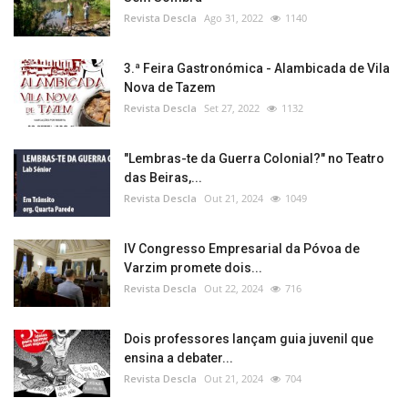
Revista Descla
Ago 31, 2022
1140
3.ª Feira Gastronómica - Alambicada de Vila
Nova de Tazem
Revista Descla
Set 27, 2022
1132
"Lembras-te da Guerra Colonial?" no Teatro
das Beiras,...
Revista Descla
Out 21, 2024
1049
IV Congresso Empresarial da Póvoa de
Varzim promete dois...
Revista Descla
Out 22, 2024
716
Dois professores lançam guia juvenil que
ensina a debater...
Revista Descla
Out 21, 2024
704