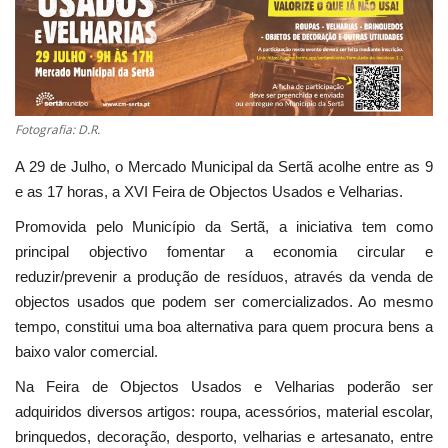
Estatuto Editorial
Saúde
Fotografia: D.R.
Ficha técnica
A 29 de Julho, o Mercado Municipal da Sertã acolhe entre as 9
Cultura
e as 17 horas, a XVI Feira de Objectos Usados e Velharias.
Promovida pelo Município da Sertã, a iniciativa tem como
Lazer
principal objectivo fomentar a economia circular e
reduzir/prevenir a produção de resíduos, através da venda de
Ambiente
objectos usados que podem ser comercializados. Ao mesmo
tempo, constitui uma boa alternativa para quem procura bens a
baixo valor comercial.
Na Feira de Objectos Usados e Velharias poderão ser
adquiridos diversos artigos: roupa, acessórios, material escolar,
brinquedos, decoração, desporto, velharias e artesanato, entre