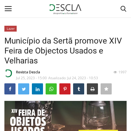
Lazer
Login
Registar
Município da Sertã promove XIV
Feira de Objectos Usados e
Home
Velharias
...by Descla
Revista Descla
1997
Jul 25, 2023 - 15:00
Atualizado: Jul 24, 2023 - 10:53
Desporto
Contactos
Sobre Nós
Educação