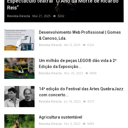
Espectáculo teatral “O Ano da Morte de Ricardo
Reis”
Revista Descla
Mai 21, 2025
3242
Desenvolvimento Web Profissional | Gomes
& Canoso, Lda.
Revista Descla
Abr 9, 2024
6324
Um milhão de peças LEGO® dão vida à 2ª
Edição da Exposição...
Revista Descla
Nov 20, 2023
8606
14ª edição do Festival das Artes QuebraJazz
com concerto...
Revista Descla
Jul 18, 2023
8372
Agricultura sustentável
Revista Descla
Fev 3, 2023
9483