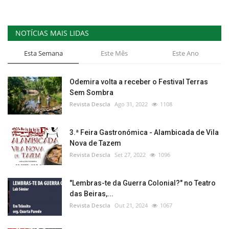
NOTÍCIAS MAIS LIDAS
Esta Semana
Este Mês
Este Ano
Odemira volta a receber o Festival Terras
Sem Sombra
Revista Descla
Ago 31, 2022
1108
3.ª Feira Gastronómica - Alambicada de Vila
Nova de Tazem
Revista Descla
Set 27, 2022
1096
"Lembras-te da Guerra Colonial?" no Teatro
das Beiras,...
Revista Descla
Out 21, 2024
1067