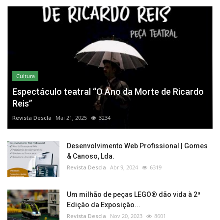
Cultura
Espectáculo teatral “O Ano da Morte de Ricardo
Reis”
Revista Descla
Mai 21, 2025
3234
Desenvolvimento Web Profissional | Gomes
& Canoso, Lda.
Revista Descla
Abr 9, 2024
6319
Um milhão de peças LEGO® dão vida à 2ª
Edição da Exposição...
Revista Descla
Nov 20, 2023
8601