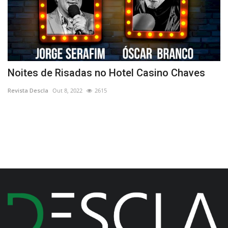
em
Noites de Risadas no Hotel Casino Chaves
M
Z
Revista Descla
Out 8, 2022
2615
Re