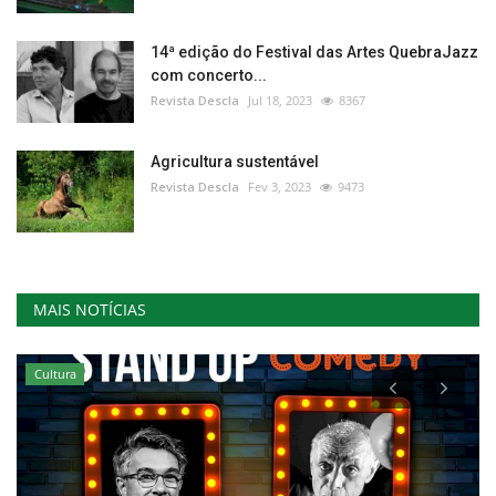
14ª edição do Festival das Artes QuebraJazz
com concerto...
Revista Descla
Jul 18, 2023
8367
Agricultura sustentável
Revista Descla
Fev 3, 2023
9473
MAIS NOTÍCIAS
Cultura