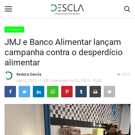
Ambiente
Login
Registar
JMJ e Banco Alimentar lançam
campanha contra o desperdício
Home
alimentar
...by Descla
Revista Descla
2515
Ago 3, 2023 - 11:00
Atualizado: Jul 31, 2023 - 10:28
Desporto
Contactos
Sobre Nós
Educação