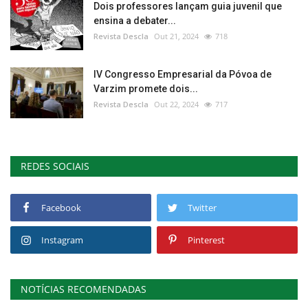
Dois professores lançam guia juvenil que
ensina a debater...
Revista Descla
Out 21, 2024
718
IV Congresso Empresarial da Póvoa de
Varzim promete dois...
Revista Descla
Out 22, 2024
717
REDES SOCIAIS
Facebook
Twitter
Instagram
Pinterest
NOTÍCIAS RECOMENDADAS