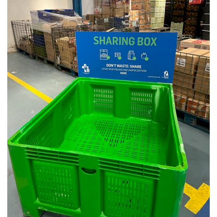
Estatuto Editorial
Saúde
Ficha técnica
Cultura
Lazer
Ambiente