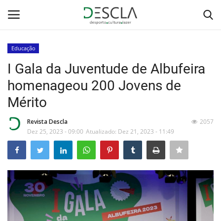
Educação
Login
Registar
I Gala da Juventude de Albufeira
homenageou 200 Jovens de
Home
Mérito
...by Descla
Revista Descla
2057
Dez 25, 2023 - 09:00
Atualizado: Dez 21, 2023 - 11:49
Desporto
Contactos
Sobre Nós
Educação