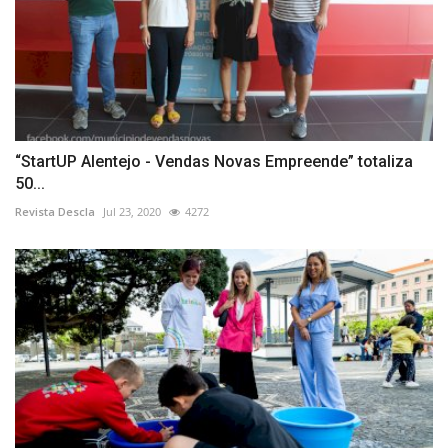
“StartUP Alentejo - Vendas Novas Empreende” totaliza
50...
Revista Descla
Jul 23, 2020
4272