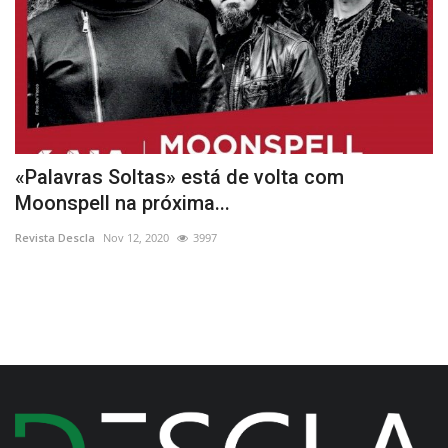
«Palavras Soltas» está de volta com
L
Moonspell na próxima...
Re
Revista Descla
Nov 12, 2020
3997