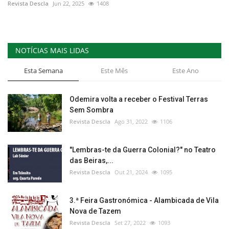
Revista Descla
Jun 22, 2025
1408
NOTÍCIAS MAIS LIDAS
Esta Semana
Este Mês
Este Ano
Odemira volta a receber o Festival Terras
Sem Sombra
Revista Descla
Ago 31, 2022
1106
"Lembras-te da Guerra Colonial?" no Teatro
das Beiras,...
Revista Descla
Out 21, 2024
1095
3.ª Feira Gastronómica - Alambicada de Vila
Nova de Tazem
Revista Descla
Set 27, 2022
1093