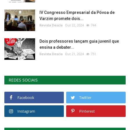
IV Congresso Empresarial da Póvoa de
Varzim promete dois...
Revista Descla
Out 22, 2024
744
Dois professores lançam guia juvenil que
ensina a debater...
Revista Descla
Out 21, 2024
731
REDES SOCIAIS
Facebook
Twitter
Instagram
Pinterest