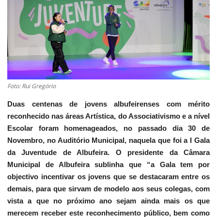
Estatuto Editorial
Saúde
Ficha técnica
Foto: Rui Gregório
Cultura
Duas centenas de jovens albufeirenses com mérito
Lazer
reconhecido nas áreas Artística, do Associativismo e a nível
Escolar foram homenageados, no passado dia 30 de
Ambiente
Novembro, no Auditório Municipal, naquela que foi a I Gala
da Juventude de Albufeira. O presidente da Câmara
Municipal de Albufeira sublinha que “a Gala tem por
objectivo incentivar os jovens que se destacaram entre os
demais, para que sirvam de modelo aos seus colegas, com
vista a que no próximo ano sejam ainda mais os que
merecem receber este reconhecimento público, bem como