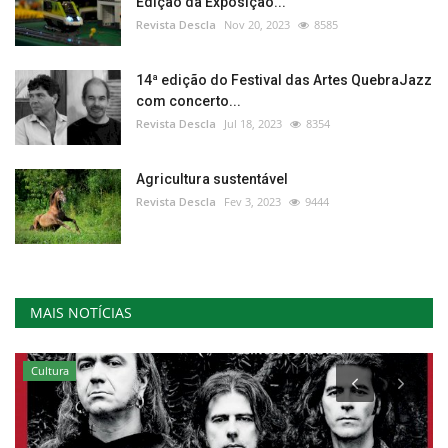
Edição da Exposição...
Revista Descla
Nov 20, 2023
8585
14ª edição do Festival das Artes QuebraJazz
com concerto...
Revista Descla
Jul 18, 2023
8354
Agricultura sustentável
Revista Descla
Fev 3, 2023
9444
MAIS NOTÍCIAS
Cultura