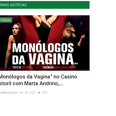
MAIS NOTÍCIAS
Cultura
Desporto
Monólogos da Vagina” no Casino
Troféu YA
storil com Marta Andrino,...
Torres Ved
vista Descla
Fev 26, 2023
2551
Revista Descla
Se