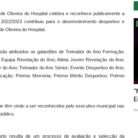
de Oliveira do Hospital celebra e reconhece publicamente a
 2022/2023 contribuiu para o desenvolvimento desportivo e
Lazer
e Oliveira do Hospital.
são atribuídos os galardões de Treinador do Ano Formação;
 Equipa Revelação do Ano; Atleta Jovem Revelação do Ano;
te do Ano; Treinador do Ano Sénior; Evento Desportivo do Ano;
cação; Prémio Memória; Prémio Mérito Desportivo; Prémio
Miro Vemba apresenta “Grande Irmão”
“
no Auditório dos Oceanos...
E
ue têm vindo a ser reconhecidos pelo executivo municipal nas
Revista Descla
Mar 30, 2023
2623
Re
úblico.
orto resulta de um processo de avaliação e selecção da