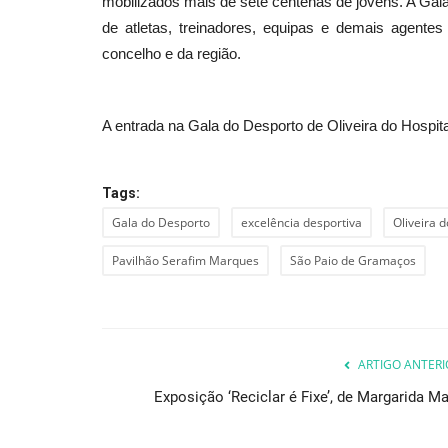
mobilizados mais de sete centenas de jovens. A Ga
de atletas, treinadores, equipas e demais agente
concelho e da região.
A entrada na Gala do Desporto de Oliveira do Hospital
Tags:
Gala do Desporto
excelência desportiva
Oliveira d
Pavilhão Serafim Marques
São Paio de Gramaços
ARTIGO ANTERI
Exposição ‘Reciclar é Fixe’, de Margarida Ma