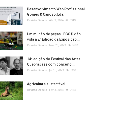
Desenvolvimento Web Profissional |
Gomes & Canoso, Lda.
Revista Descla
Abr 9, 2024
6319
Um milhão de peças LEGO® dão
vida à 2ª Edição da Exposição...
Revista Descla
Nov 20, 2023
8602
14ª edição do Festival das Artes
QuebraJazz com concerto...
Revista Descla
Jul 18, 2023
8368
Agricultura sustentável
Revista Descla
Fev 3, 2023
9473