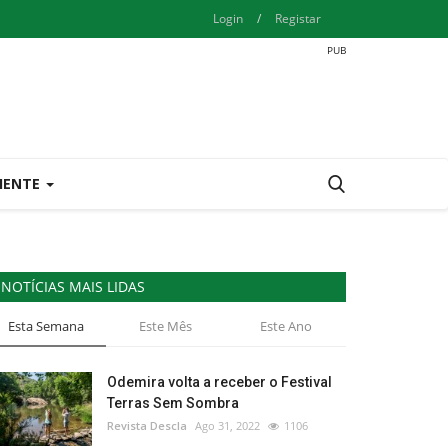
Login
/
Registar
IENTE
NOTÍCIAS MAIS LIDAS
Esta Semana
Este Mês
Este Ano
Odemira volta a receber o Festival
Terras Sem Sombra
Revista Descla
Ago 31, 2022
1106