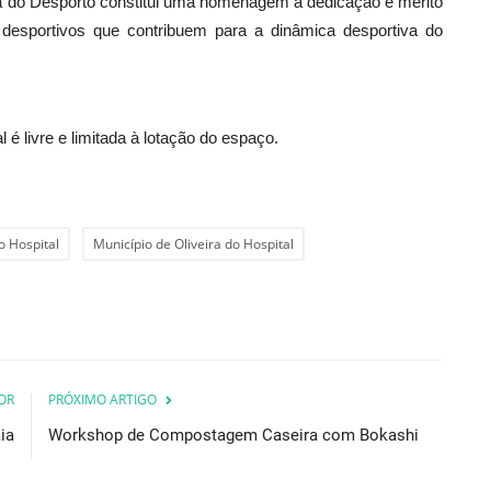
la do Desporto constitui uma homenagem à dedicação e mérito
s desportivos que contribuem para a dinâmica desportiva do
 é livre e limitada à lotação do espaço.
o Hospital
Município de Oliveira do Hospital
OR
PRÓXIMO ARTIGO
ia
Workshop de Compostagem Caseira com Bokashi