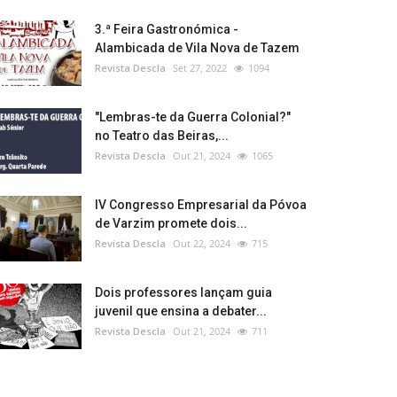
3.ª Feira Gastronómica -
Alambicada de Vila Nova de Tazem
Revista Descla
Set 27, 2022
1094
"Lembras-te da Guerra Colonial?"
no Teatro das Beiras,...
Revista Descla
Out 21, 2024
1065
IV Congresso Empresarial da Póvoa
de Varzim promete dois...
Revista Descla
Out 22, 2024
715
Dois professores lançam guia
juvenil que ensina a debater...
Revista Descla
Out 21, 2024
711