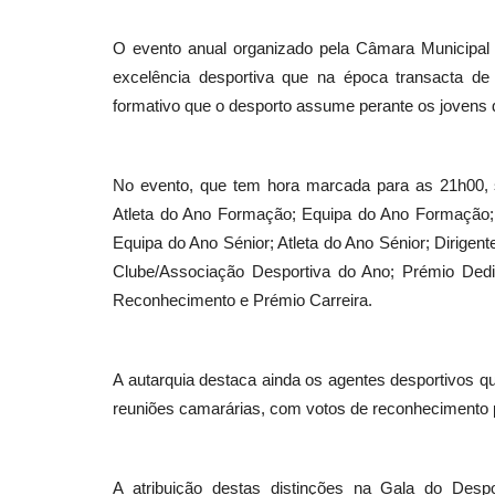
O evento anual organizado pela Câmara Municipal 
excelência desportiva que na época transacta de
Cultura
formativo que o desporto assume perante os jovens d
No evento, que tem hora marcada para as 21h00, 
Atleta do Ano Formação; Equipa do Ano Formação;
Equipa do Ano Sénior; Atleta do Ano Sénior; Dirigen
Clube/Associação Desportiva do Ano; Prémio Dedi
Reconhecimento e Prémio Carreira.
Festival da Sopa de regresso a
Caneças
A autarquia destaca ainda os agentes desportivos q
Revista Descla
Set 4, 2022
3146
reuniões camarárias, com votos de reconhecimento p
A atribuição destas distinções na Gala do Desp