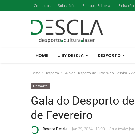
Contactos
Sobre Nós
Estatuto Editorial
Ficha téc
HOME
...BY DESCLA
DESPORTO
Home
Desporto
Gala do Desporto de Oliveira do Hospital - 2 
Desporto
Gala do Desporto de 
de Fevereiro
Revista Descla
Jan 29, 2024 - 13:00
Atualizado: Jan