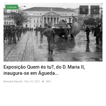
Cultura
Exposição Quem és tu?, do D. Maria II,
T
inaugura-se em Águeda...
à
Revista Descla
Mar 24, 2023
2863
Re