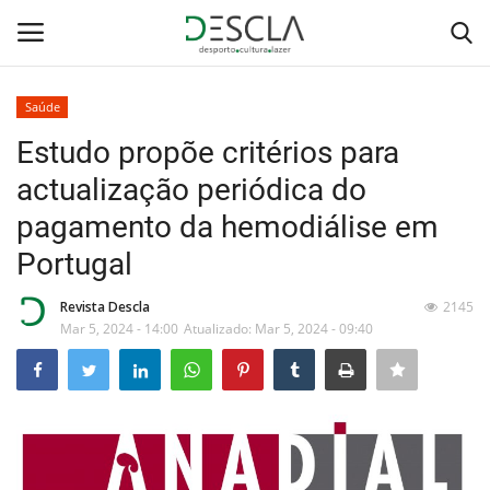
Saúde
Login
Registar
Estudo propõe critérios para
actualização periódica do
Home
pagamento da hemodiálise em
...by Descla
Portugal
Desporto
Revista Descla
2145
Mar 5, 2024 - 14:00
Atualizado: Mar 5, 2024 - 09:40
Contactos
Sobre Nós
Educação