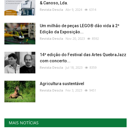
& Canoso, Lda.
Revista Descla
Abr 9, 2024
6314
Um milhão de peças LEGO® dão vida à 2ª
Edição da Exposição...
Revista Descla
Nov 20, 2023
8592
14ª edição do Festival das Artes QuebraJazz
com concerto...
Revista Descla
Jul 18, 2023
8359
Agricultura sustentável
Revista Descla
Fev 3, 2023
9451
MAIS NOTÍCIAS