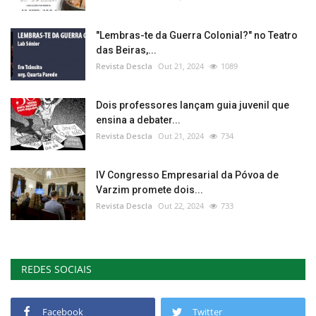
"Lembras-te da Guerra Colonial?" no Teatro
das Beiras,...
Revista Descla
Out 21, 2024
1089
Dois professores lançam guia juvenil que
ensina a debater...
Revista Descla
Out 21, 2024
734
IV Congresso Empresarial da Póvoa de
Varzim promete dois...
Revista Descla
Out 22, 2024
733
REDES SOCIAIS
Facebook
Twitter