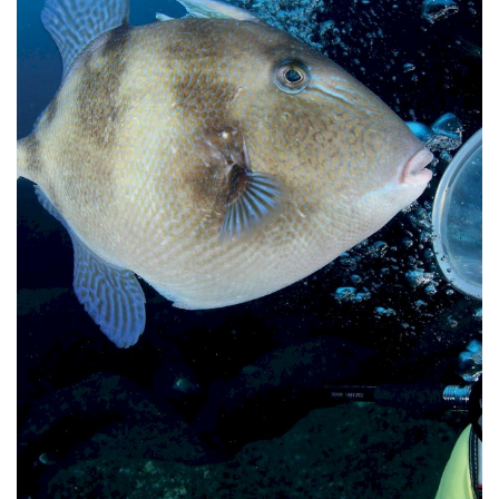
Estatuto Editorial
Saúde
Ficha técnica
Cultura
Lazer
Ambiente