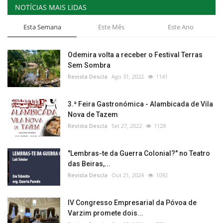
NOTÍCIAS MAIS LIDAS
Esta Semana
Este Mês
Este Ano
Odemira volta a receber o Festival Terras
Sem Sombra
Revista Descla
Ago 31, 2022
1141
3.ª Feira Gastronómica - Alambicada de Vila
Nova de Tazem
Revista Descla
Set 27, 2022
1128
"Lembras-te da Guerra Colonial?" no Teatro
das Beiras,...
Revista Descla
Out 21, 2024
1092
IV Congresso Empresarial da Póvoa de
Varzim promete dois...