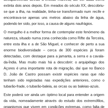
extinta dois anos depois. Em meados do século XX, descobriu-
se que a ilha, na realidade, tinha-se transformado num recife e
encontrava-se apenas uns metros abaixo da linha de água,
podendo ter sido, por isso, a causa de alguns naufrágios.
O mergulho é a melhor forma de contemplar este fenómeno da
natureza, situado numa zona conhecida como Rifte da Terceira,
entre esta ilha e a de São Miguel, e conhecer de perto a sua
enorme biodiversidade – cerca de 300 espécies já foram
detectadas, com destaque para a jamanta, a serra e a cavala-
da-Índia. Mas muito mais há a descobrir: o arquipélago dos
Açores é uma importante rota de migração, daí que no Banco
D. João de Castro possam existir espécies raras que não
tenham sido registadas nas expedições anteriores, como o
tubarão-frade, o tubarão-baleia, as orcas ou as baleias-azuis.
Este poderá ser ainda um óptimo local para entender a origem
da vida, nomeadamente através do estudo dos extremófilos,
organismos que vivem em condições extremas, como falta de