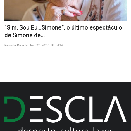
“Sim, Sou Eu…Simone”, o último espectáculo
C
de Simone de...
Re
Revista Descla
Fev 22, 2022
3439