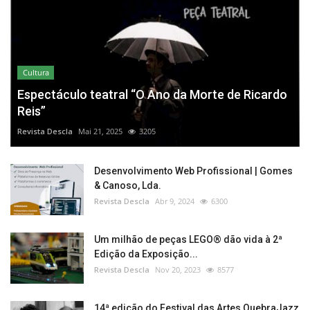
Cultura
Espectáculo teatral “O Ano da Morte de Ricardo
Reis”
Revista Descla
Mai 21, 2025
3205
Desenvolvimento Web Profissional | Gomes
& Canoso, Lda.
Revista Descla
Abr 9, 2024
6300
Um milhão de peças LEGO® dão vida à 2ª
Edição da Exposição...
Revista Descla
Nov 20, 2023
8577
14ª edição do Festival das Artes QuebraJazz