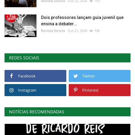
Revista Descla
Out 22, 2024
755
Dois professores lançam guia juvenil que
ensina a debater...
Revista Descla
Out 21, 2024
748
REDES SOCIAIS
Facebook
Twitter
Instagram
Pinterest
NOTÍCIAS RECOMENDADAS