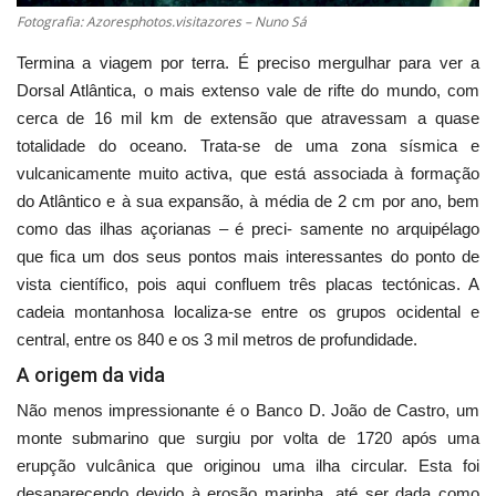
Fotografia: Azoresphotos.visitazores – Nuno Sá
Termina a viagem por terra. É preciso mergulhar para ver a
Dorsal Atlântica, o mais extenso vale de rifte do mundo, com
cerca de 16 mil km de extensão que atravessam a quase
totalidade do oceano. Trata-se de uma zona sísmica e
vulcanicamente muito activa, que está associada à formação
do Atlântico e à sua expansão, à média de 2 cm por ano, bem
como das ilhas açorianas – é preci- samente no arquipélago
que fica um dos seus pontos mais interessantes do ponto de
vista científico, pois aqui confluem três placas tectónicas. A
cadeia montanhosa localiza-se entre os grupos ocidental e
central, entre os 840 e os 3 mil metros de profundidade.
A origem da vida
Não menos impressionante é o Banco D. João de Castro, um
monte submarino que surgiu por volta de 1720 após uma
erupção vulcânica que originou uma ilha circular. Esta foi
desaparecendo devido à erosão marinha, até ser dada como