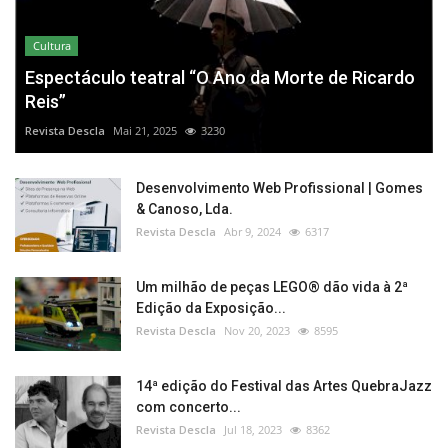
Cultura
Espectáculo teatral “O Ano da Morte de Ricardo
Reis”
Revista Descla
Mai 21, 2025
3230
Desenvolvimento Web Profissional | Gomes
& Canoso, Lda.
Revista Descla
Abr 9, 2024
6317
Um milhão de peças LEGO® dão vida à 2ª
Edição da Exposição...
Revista Descla
Nov 20, 2023
8595
14ª edição do Festival das Artes QuebraJazz
com concerto...
Revista Descla
Jul 18, 2023
8362