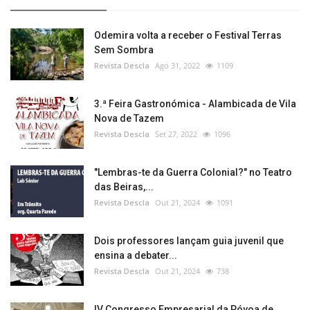
Odemira volta a receber o Festival Terras
Sem Sombra
Revista Descla
Ago 31, 2022
1109
3.ª Feira Gastronómica - Alambicada de Vila
Nova de Tazem
Revista Descla
Set 27, 2022
1096
"Lembras-te da Guerra Colonial?" no Teatro
das Beiras,...
Revista Descla
Out 21, 2024
1091
Dois professores lançam guia juvenil que
ensina a debater...
Revista Descla
Out 21, 2024
738
IV Congresso Empresarial da Póvoa de