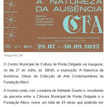
Estatuto Editorial
Saúde
Ficha técnica
Cultura
Fotografia: DR
Lazer
O Centro Municipal de Cultura de Ponta Delgada vai inaugurar,
Ambiente
no dia 27 de Julho, às 18h30, a exposição ‘A Natureza da
Ausência. Obras da Colecção de Arte Contemporânea da
Fundação Altice’.
A mostra conta com curadoria de Adelaide Duarte e, resultando
da parceria entre a Câmara Municipal de Ponta Delgada e a
Fundação Altice, reúne um total de 24 obras que poderão ser