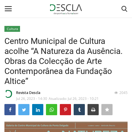
Cultura
Login
Registar
Centro Municipal de Cultura
acolhe “A Natureza da Ausência.
Home
Obras da Colecção de Arte
...by Descla
Contemporânea da Fundação
Altice”
Desporto
Revista Descla
2045
Contactos
Jul 26, 2023 - 14:30
Atualizado: Jul 26, 2023 - 10:21
Sobre Nós
Educação