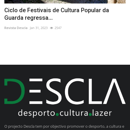
Ciclo de Festivais de Cultura Popular da
A
Guarda regressa...
M
Revista Descla
Jan 31, 2023
2547
Re
O projecto Descla tem por objectivo promover o desporto, a cultura e