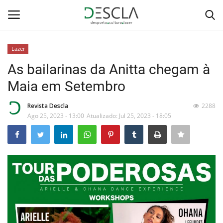
Lazer
Login
Registar
As bailarinas da Anitta chegam à
Maia em Setembro
Home
Revista Descla
2288
...by Descla
Ago 25, 2023 - 13:00
Atualizado: Jul 25, 2023 - 18:05
Desporto
Contactos
Sobre Nós
Educação