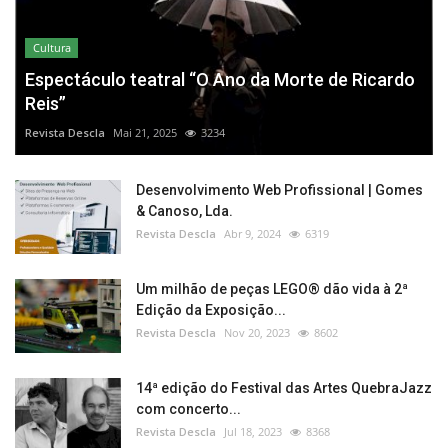
Cultura
Espectáculo teatral “O Ano da Morte de Ricardo
Reis”
Revista Descla
Mai 21, 2025
3234
Desenvolvimento Web Profissional | Gomes
& Canoso, Lda.
Revista Descla
Abr 9, 2024
6319
Um milhão de peças LEGO® dão vida à 2ª
Edição da Exposição...
Revista Descla
Nov 20, 2023
8602
14ª edição do Festival das Artes QuebraJazz
com concerto...
Revista Descla
Jul 18, 2023
8368