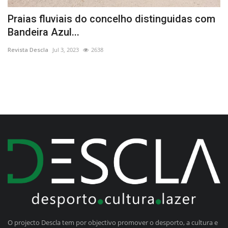
Praias fluviais do concelho distinguidas com
T
Bandeira Azul...
p
Revista Descla
Jul 3, 2023
2638
Re
O projecto Descla tem por objectivo promover o desporto, a cultura e