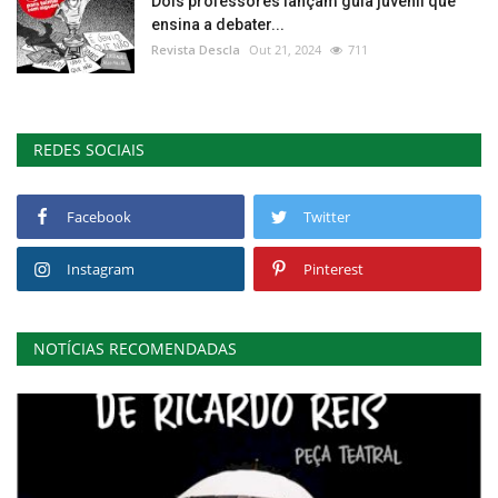
Dois professores lançam guia juvenil que
ensina a debater...
Revista Descla
Out 21, 2024
711
REDES SOCIAIS
Facebook
Twitter
Instagram
Pinterest
NOTÍCIAS RECOMENDADAS