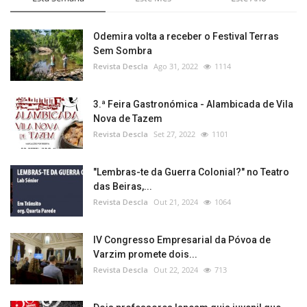
Odemira volta a receber o Festival Terras
Sem Sombra
Revista Descla
Ago 31, 2022
1114
3.ª Feira Gastronómica - Alambicada de Vila
Nova de Tazem
Revista Descla
Set 27, 2022
1101
"Lembras-te da Guerra Colonial?" no Teatro
das Beiras,...
Revista Descla
Out 21, 2024
1064
IV Congresso Empresarial da Póvoa de
Varzim promete dois...
Revista Descla
Out 22, 2024
713