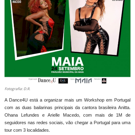
Estatuto Editorial
Saúde
Ficha técnica
Cultura
Lazer
Ambiente
Fotografia: D.R.
​A Dance4U está a organizar mais um Workshop em Portugal
com as duas bailarinas principais da cantora brasileira Anitta.
Ohana Lefundes e Arielle Macedo, com mais de 1M de
seguidores nas redes sociais, vão chegar a Portugal para uma
tour com 3 localidades.