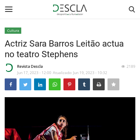
Cultura
Login
Registar
Actriz Sara Barros Leitão actua
no teatro Stephens
Home
Revista Descla
2189
...by Descla
Jun 17, 2023 - 12:00
Atualizado: Jun 19, 2023 - 10:32
Desporto
Contactos
Sobre Nós
Educação