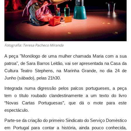
Estatuto Editorial
Saúde
Ficha técnica
Fotografia: Teresa Pacheco Miranda
Cultura
A peça "Monólogo de uma mulher chamada Maria com a sua
patroa", de Sara Barros Leitão, vai ser apresentada na Casa da
Lazer
Cultura Teatro Stephens, na Marinha Grande, no dia 24 de
Junho (sábado), pelas 21h30.
Ambiente
Integrada numa digressão pelos palcos portugueses, a peça
tem o título roubado clandestinamente a um texto do livro
“Novas Cartas Portuguesas”, que dá o mote para este
espectáculo.
Parte-se da criação do primeiro Sindicato do Serviço Doméstico
em Portugal para contar a história, ainda pouco conhecida,