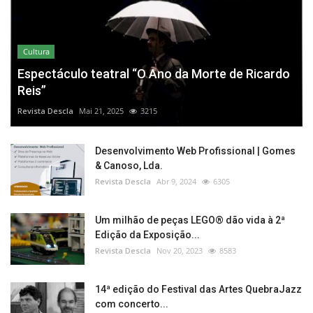
Cultura
Espectáculo teatral “O Ano da Morte de Ricardo
Reis”
Revista Descla
Mai 21, 2025
3215
Desenvolvimento Web Profissional | Gomes
& Canoso, Lda.
Revista Descla
Abr 9, 2024
6305
Um milhão de peças LEGO® dão vida à 2ª
Edição da Exposição...
Revista Descla
Nov 20, 2023
8583
14ª edição do Festival das Artes QuebraJazz
com concerto...