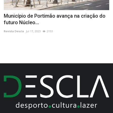
Município de Portimão avança na criação do
O
futuro Núcleo...
i
Revista Descla
Jul 17, 2023
2153
Re