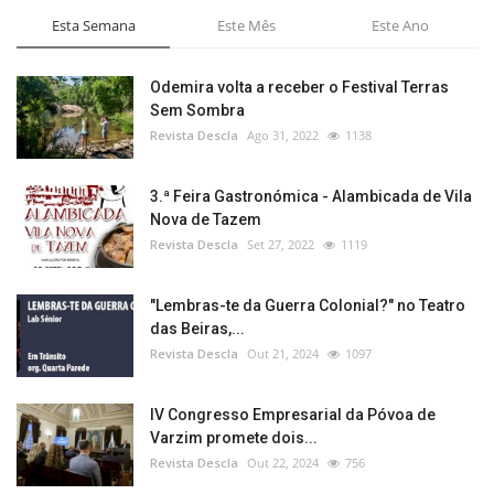
Esta Semana
Este Mês
Este Ano
Odemira volta a receber o Festival Terras
Sem Sombra
Revista Descla
Ago 31, 2022
1138
3.ª Feira Gastronómica - Alambicada de Vila
Nova de Tazem
Revista Descla
Set 27, 2022
1119
"Lembras-te da Guerra Colonial?" no Teatro
das Beiras,...
Revista Descla
Out 21, 2024
1097
IV Congresso Empresarial da Póvoa de
Varzim promete dois...
Revista Descla
Out 22, 2024
756